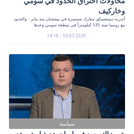
محاولات اختراق الحدود في سومي
وخاركيف
أندريه ديمتشينكو: معارك مستمرة في بيششان منذ يناير - والحدود
مع روسيا تمتد 535 كيلومتراً في منطقة سومي وحدها
19.03.2026 - 14:16
سياسة
خبير: التصعيد في إيران هدية لبوتين تدر