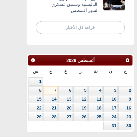
الباليستية وتنسيق عسكري
لشهر أغسطس
قراءة كل الأخبار
أغسطس
2026
ح
ن
ث
ر
خ
ج
س
1
8
7
6
5
4
3
2
15
14
13
12
11
10
9
22
21
20
19
18
17
16
29
28
27
26
25
24
23
31
30