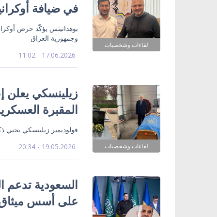
في ضيافة أوكرانيا
بوهدانيتس يؤكّد حرص أوكرانيا
وجمهورية العراق
لقاءات وشخصيات
17.06.2026 - 11:02
زيلينسكي يعلن إع
المقبرة العسكرية
فولوديمير زيلينسكي يحيي ذك
لقاءات وشخصيات
19.05.2026 - 20:34
السعودية تدعم ال
على أسس ميثاق ا