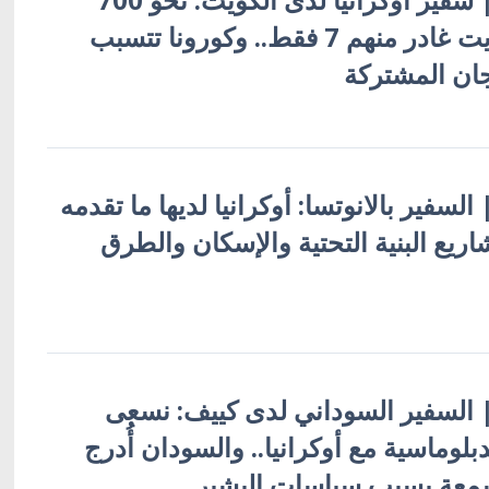
أوكراني في الكويت غادر منهم 7 فقط.. وكورونا تتسبب
جان المشتركة
| السفير بالانوتسا: أوكرانيا لديها ما تقدمه
اريع البنية التحتية والإسكان والطرق
ة | السفير السوداني لدى كييف: نسعى
لدبلوماسية مع أوكرانيا.. والسودان أُدرج
لسمعة بسبب سياسات البشير