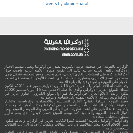
Tweets by ukraineinarabi
"أوكرانيا بالعربية" هي صحيفة عربية الكترونية تصدر من أوكرانيا وتُعنى بتقديم الأخبار
الأوكرانية باللغة العربية ساعية بذلك الى تكوين صورة اعلامية عربية واضحة حول
أوكرانيا مركزة على اهتمامات القارئ العربي، ويتم تحديث موقع الصحيفة بشكل يومي
ومستمر بالسبق الإخباري، وبتطورات الأحداث على الساحة الأوكرانية ويعتمد في تقديمه
للاخبار على المهنية والموضوعية والحيادية التامة.
وقد جائت انطلاقة "أوكرانيا بالعربية" في 16 كانون الأول/ديسمبر عام 2011م لتكون
امتدادا للموقع العربي الاوكراني والذي بدأ عمله الاعلامي منذ 16 أيلول/سبتمبر 2003م
لتكون رائدة الاعلام العربي في أوكرانيا. فهو أول موقع الكتروني أخباري عربي في
أوكرانيا يؤدي رسالته الاعلامية المهنية بكل شفافية و موضوعية.
ويضم الموقع أقساماً تغطي: الأخبار السياسية، والاقتصادية، والرياضية، والاخبار
المتنوعة، وأخبار الجاليات، وأخبار المسلمين في أوكرانيا وكذلك أخبار الدبلوماسية،
ولتقديم نافذة للقارئ على أهم التطورات في الوطن العربي والعالم يقدم الموقع يوميا
أقوال الصحف العربية والعالمية. كما ويضم الموقع قسم "فيديو" الذي يضم تقارير
مصوَّرة بمختلف المجالات.
وقد أولت "أوكرانيا بالعربية" اهتماما كبيرا للكاتب العربي في أوكرانيا والعالم لتكون
منبرا للاقلام الحرة بنشر مقالاتهم في باب "مقالات وملفات"، اضافة الى باب اللقائات
بشخصيات هامة.
وتتضمن "أوكرانيا بالعربية" كذلك شقها الآخر الناطق باللغة الروسية ليقدم للقارئ