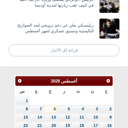
في كييف عقب زيارتها لمدينة أوديسا
زيلينسكي يعلن عن دعم نرويجي لصد الصواريخ
الباليستية وتنسيق عسكري لشهر أغسطس
قراءة كل الأخبار
أغسطس
2026
ح
ن
ث
ر
خ
ج
س
1
8
7
6
5
4
3
2
15
14
13
12
11
10
9
22
21
20
19
18
17
16