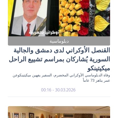
دبلوماسية
القنصل الأوكراني لدى دمشق والجالية
السورية يُشاركان بمراسم تشييع الراحل
ميكيتينكو
وفاة الدبلوماسي الأوكراني المخضرم، السفير يفهين ميكيتينكوعن
عمر يناهز 73 عاماً
30.03.2026 - 00:16