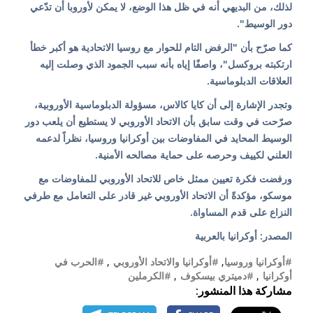
لذلك، من البديهي أنه في ظل هذا الوضع، لا يمكن لأوروبا أن تدّعي
دور الوسيط".
كما صرّح بأن "الرفض التام للحوار مع روسيا الاتحادية هو أكبر خطأ
ارتكبته بروكسل"، واصفًا إياه بأنه سبب الجمود الذي وصلت إليه
العلاقات الدبلوماسية.
وتجدر الإشارة إلى أن كايا كالاس، مسؤولة الدبلوماسية الأوروبية،
صرّحت في وقت سابق بأن الاتحاد الأوروبي لا يستطيع أن يلعب دور
الوسيط المحايد في المفاوضات بين أوكرانيا وروسيا، نظراً لدعمه
العلني لكييف وحرصه على حماية مصالحه الأمنية.
ورفضت فكرة تعيين ممثل خاص للاتحاد الأوروبي للمفاوضات مع
موسكو، مؤكدةً أن الاتحاد الأوروبي غير قادر على التعامل مع طرفي
النزاع على قدم المساواة.
المصدر: أوكرانيا بالعربية
#أوكرانيا وروسيا
,
#أوكرانيا والاتحاد الأوروبي
,
#الحرب في
أوكرانيا
,
#دميتري بيسكوف
,
#الكرملين
مشاركة هذا المنشور: