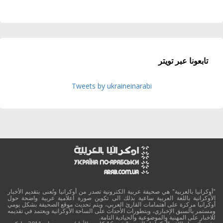
تابعونا عبر تويتر
Tweets by ukraineinarabi
"أوكرانيا بالعربية" هي صحيفة عربية الكترونية تصدر من أوكرانيا وتُعنى بتقديم الأخبار
الأوكرانية باللغة العربية ساعية بذلك الى تكوين صورة اعلامية عربية واضحة حول
أوكرانيا مركزة على اهتمامات القارئ العربي، ويتم تحديث موقع الصحيفة بشكل يومي
ومستمر بالسبق الإخباري، وبتطورات الأحداث على الساحة الأوكرانية ويعتمد في تقديمه
للاخبار على المهنية والموضوعية والحيادية التامة.