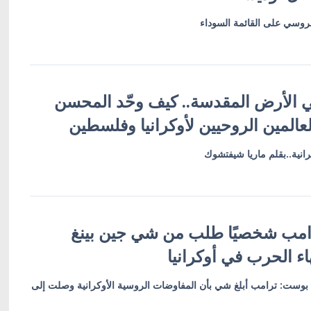
لروسي على القائمة السوداء
ي الأرض المقدسة.. كيف وحّد المحسن
المين الروحيين لأوكرانيا وفلسطين
نية..بقلم ماريا شيفتشوك
رامب شخصيًا طلب من شي جين بينغ
ء الحرب في أوكرانيا
 بوست: ترامب أبلغ شي بأن المفاوضات الروسية الأوكرانية وصلت إلى