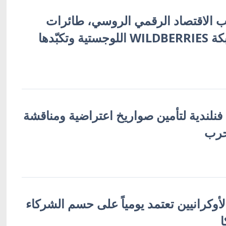
 الاقتصاد الرقمي الروسي، طائرات
أوكرانية تُفجّر شبكة WILDBERRIES اللوجستية وتكبّدها
 فنلندية لتأمين صواريخ اعتراضية ومناقشة
حرب
لأوكرانيين تعتمد يومياً على حسم الشركاء
ا