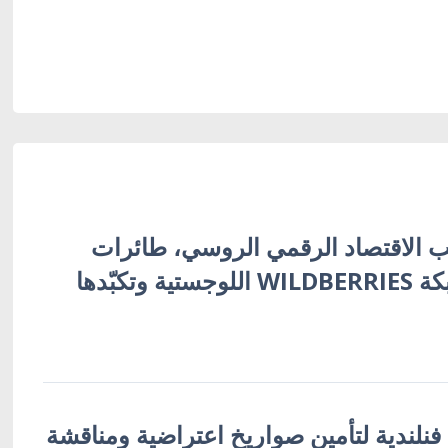
 الاقتصاد الرقمي الروسي، طائرات
أوكرانية تُفجّر شبكة WILDBERRIES اللوجستية وتكبّدها
 فنلندية لتأمين صواريخ اعتراضية ومناقشة