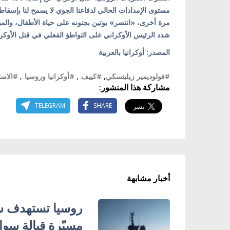
مستوى الإمدادات الحالي لدفاعنا الجوي لا يسمح لنا بإسقا
مرة أخرى، «انتصر» بوتين بجنونه على حياة الأطفال، والمب
شدد الرئيس الأوكراني على التواطؤ الفعلي في قتل الأوكران
المصدر: أوكرانيا بالعربية
#فولوديمير زيلينسكي
,
#كييف
,
#أوكرانيا وروسيا
,
#الاست
مشاركة هذا المنشور:
TELEGRAM
SHARE
أخبار مشابهة
روسيا تستهدف سف
مسيّرة قبالة سوا