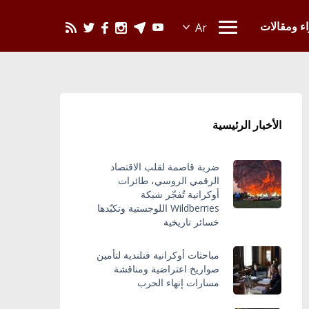
يحدث في العالم
اء ومقالات
الأخبار الرئيسية
ضربة قاصمة لقلب الاقتصاد
الرقمي الروسي، طائرات
أوكرانية تُفجّر شبكة
Wildberries اللوجستية وتكبّدها
خسائر تاريخية
مباحثات أوكرانية فنلندية لتأمين
صواريخ اعتراضية ومناقشة
مسارات إنهاء الحرب