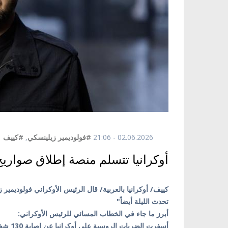
02.06.2026 - 21:06
#فولوديمير زيلينسكي
,
#كييف
,
أوكرانيا تتسلم منصة إطلاق صواريخ
كييف/ أوكرانيا بالعربية/ قال الرئيس الأوكراني فولوديمير
تحدث الليلة أيضاً"
أبرز ما جاء في الخطاب المسائي للرئيس الأوكراني:
أسفرت الضربات الروسية على أوكرانيا عن إصابة 130 شخصاً، ومقتل اكثر من 20 شخص من المدنيين.