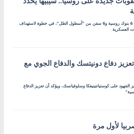
وبات جديدة على روسيا.. سيبيها يحدد
ة
العقوبات تشمل 19 كياناً بينها 6 بنوك روسية و6 سفن من "أسطول الظل"، في خطوة لاستهداف
ات العسكرية
عزيز دفاع دونيتسك والدفاع الجوي مع
ز الجهود على كوستيانتينيفكا وسلوفيانسك، ويؤكد أن تعزيز الدفاع
سية"
بيا لأول مرة