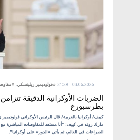
03.06.2026 - 21:29
#فولوديمير زيلينسكي
,
#مفاوض
الضربات الأوكرانية الدقيقة تتزام
بطرسبورغ
كييف/ أوكرانيا بالعربية/ قال الرئيس الأوكراني فولوديمي
مارك روته في كييف: "أنا مستعد للمفاوضات المباشرة مع بو
الصراعات في العالم، ثم يأتي «الدور» على أوكرانيا".