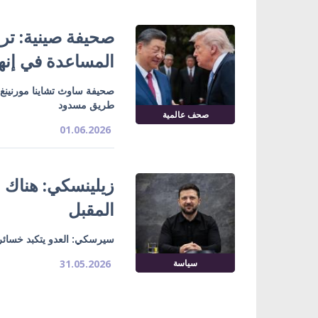
صحيفة صينية: ت
المساعدة في إنها
صحيفة ساوث تشاينا مورنينغ
طريق مسدود
صحف عالمية
01.06.2026
زيلينسكي: هناك ن
المقبل
سيرسكي: العدو يتكبد خسائر
سياسة
31.05.2026