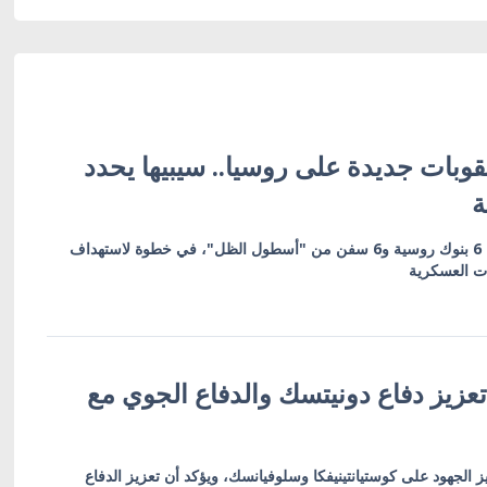
وبات جديدة على روسيا.. سيبيها يحدد
ة
العقوبات تشمل 19 كياناً بينها 6 بنوك روسية و6 سفن من "أسطول الظل"، في خطوة لاستهداف
ات العسكرية
عزيز دفاع دونيتسك والدفاع الجوي مع
ز الجهود على كوستيانتينيفكا وسلوفيانسك، ويؤكد أن تعزيز الدفاع