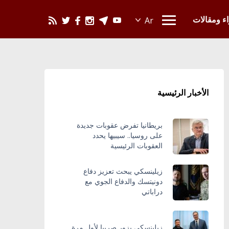
يحدث في العالم
اء ومقالات
الأخبار الرئيسية
بريطانيا تفرض عقوبات جديدة
على روسيا.. سيبيها يحدد
العقوبات الرئيسية
زيلينسكي يبحث تعزيز دفاع
دونيتسك والدفاع الجوي مع
دراباتي
زيلينسكي يزور صربيا لأول مرة