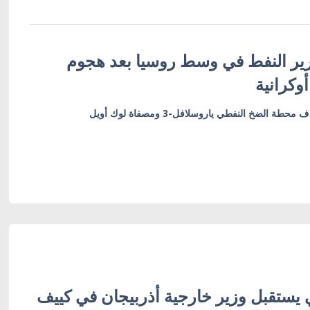
رير النفط في وسط روسيا بعد هجوم
وكرانية
طة الضخ النفطي ياروسلافل-3 ومصفاة لوك أويل
 يستقبل وزير خارجية أذربيجان في كييف