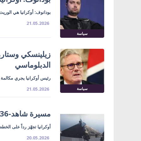
بودانوف: أوكرانيا هي الور
21.05.2026
سياسة
زيلينسكي وستارم
الدبلوماسي
رئيس أوكرانيا يجري مكالمة ه
سياسة
21.05.2026
مسيرة شاهد-136 بصاروخ جو-جو
أوكرانيا تجهّز رداً على الخ
20.05.2026