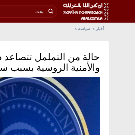
أخبار
سياسة
حالة من التململ تتصاعد د
والأمنية الروسية بسبب س