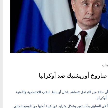
هاب
صاروخ أوريشنيك ضد أوكرانيا
/ أوكرانيا بالعربية/ أفادت صحيفة The Guardian، بأن حالة من التململ تتصاعد داخل أوساط النخب الاقتصادية والأمنية
وكرانيا.
في السابق بدأت تعبر بشكل متزايد عن خيبة أملها من الوضع الحالي.