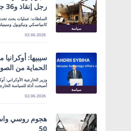
رجل إنقاذ و36 جريحاً
السلطات: عمليات بحث تحت ا
كاميانسكي ونيكوبول وسيني
سياسة
02.06.2026
سيبيها: أوكرانيا
الحماية من الصوار
وزير الخارجية الأوكراني: أ
أصبحت أداة للسياسة الخارج
سياسة
02.06.2026
هجوم روسي واسع
50