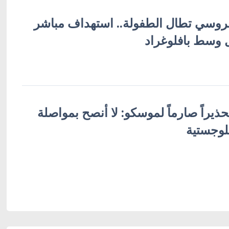
لروسي تطال الطفولة.. استهداف مباشر
ل وسط بافلوغراد
ذيراً صارماً لموسكو: لا أنصح بمواصلة
وجستية