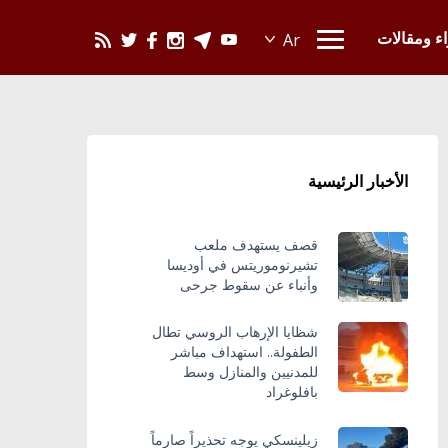
يحدث في العالم
اء ومقالات
الأخبار الرئيسية
قصف يستهدف ملعب
تشيرنوموريتس في أوديسا
وأنباء عن سقوط جرحى
شظايا الإرهاب الروسي تطال
الطفولة.. استهداف مباشر
للمدنيين والمنازل وسط
بافلوغراد
زيلينسكي يوجه تحذيراً صارماً