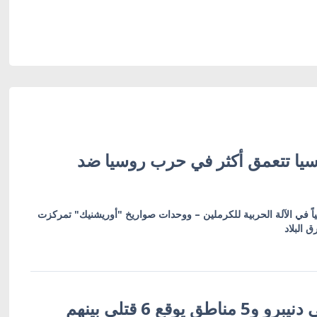
وسيا تتعمق أكثر في حرب روسيا ضد
ياً في الآلة الحربية للكرملين – ووحدات صواريخ "أوريشنيك" تمركزت
هجوم روسي على دنيبرو و5 مناطق يوقع 6 قتلى بينهم