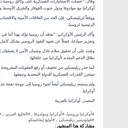
وقال: "حصلت الاستخبارات العسكرية على وثائق روسية داخل
أوكرانيا مع مولدوفا ودول جنوب القوقاز والشرق الأوسط وا
ووفقاً لزيلينسكي، فإن الحد من العلاقات الأمنية والاقتصادية
الرئيسية لروسيا.
وأكد الرئيس الأوكراني: "نعتقد أن روسيا تؤكد بهذا أننا ف
وتعزيز سيادتنا، فضلاً عن تحييد النفوذ الروسي بشكل كامل"
وشدد على أن تحقيق سلام عادل وضمان الأمن لا يتحققان إل
نطاق الدعم المقدم لأوكرانيا من حلفائها.
كما حذر زيلينسكي من تخفيف أو رفع العقوبات المفروضة عل
ستعزز القدرات العسكرية للدولة المعتدية وجيشها.
ولم يستبعد زيلينسكي أيضاً لجوء روسيا إلى موجة تعبئة جدي
أوكرانيا.
المصدر: أوكرانيا بالعربية
#أوكرانيا وروسيا
,
#أوكرانيا ومولدوفا
,
#الخليج العربي
,
#
#فولوديمير زيلينسكي
,
#أوليغ إيفاشينكو
مشاركة هذا المنشور: