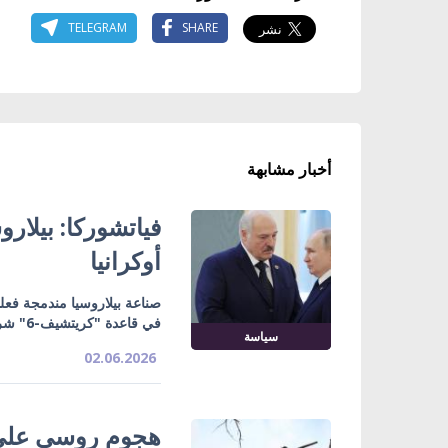
TELEGRAM
SHARE
أخبار مشابهة
فياتشوركا: بيلار
أوكرانيا
صناعة بيلاروسيا مندمجة فعل
في قاعدة "كريتشيف-6" شرق البلاد
سياسة
02.06.2026