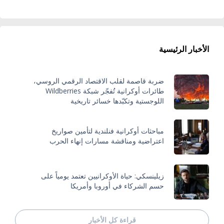
الأخبار الرئيسية
ضربة قاصمة لقلب الاقتصاد الرقمي الروسي،
طائرات أوكرانية تُفجّر شبكة Wildberries
اللوجستية وتكبّدها خسائر تاريخية
مباحثات أوكرانية فنلندية لتأمين صواريخ
اعتراضية ومناقشة مسارات إنهاء الحرب
زيلينسكي: حياة الأوكرانيين تعتمد يومياً على
حسم الشركاء في أوروبا وأمريكا
قراءة كل الأخبار