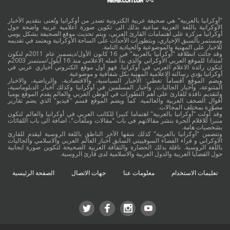
"أوكرانيا بالعربية" هي صحيفة عربية الكترونية تصدر من أوكرانيا وتُعنى بتقديم الأخبار
الأوكرانية باللغة العربية ساعية بذلك الى تكوين صورة اعلامية عربية واضحة حول
أوكرانيا مركزة على اهتمامات القارئ العربي، ويتم تحديث موقع الصحيفة بشكل يومي
ومستمر بالسبق الإخباري، وبتطورات الأحداث على الساحة الأوكرانية ويعتمد في تقديمه
للاخبار على المهنية والموضوعية والحيادية التامة.
وقد جائت انطلاقة "أوكرانيا بالعربية" في 16 كانون الأول/ديسمبر عام 2011م لتكون
امتدادا للموقع العربي الاوكراني والذي بدأ عمله الاعلامي منذ 16 أيلول/سبتمبر 2003م
لتكون رائدة الاعلام العربي في أوكرانيا. فهو أول موقع الكتروني أخباري عربي في
أوكرانيا يؤدي رسالته الاعلامية المهنية بكل شفافية و موضوعية.
ويضم الموقع أقساماً تغطي: الأخبار السياسية، والاقتصادية، والرياضية، والاخبار
المتنوعة، وأخبار الجاليات، وأخبار المسلمين في أوكرانيا وكذلك أخبار الدبلوماسية،
ولتقديم نافذة للقارئ على أهم التطورات في الوطن العربي والعالم يقدم الموقع يوميا
أقوال الصحف العربية والعالمية. كما ويضم الموقع قسم "فيديو" الذي يضم تقارير
مصوَّرة بمختلف المجالات.
وقد أولت "أوكرانيا بالعربية" اهتماما كبيرا للكاتب العربي في أوكرانيا والعالم لتكون
منبرا للاقلام الحرة بنشر مقالاتهم في باب "مقالات وملفات"، اضافة الى باب اللقائات
بشخصيات هامة.
وتتضمن "أوكرانيا بالعربية" كذلك شقها الآخر الناطق باللغة الروسية ليقدم للقارئ
الاوكراني و قراء الفضاء السوفييتي السابق أخبار العالم العربي والاسلامي والجاليات
باللغة الروسية. ناقلة بذلك الحضارة والثقافة العربية الصحيحة لتكوين صورة ايجابية
حول القضايا العربية والدول العربية والاسلامية لدى قارئ الروسية.
تعليمات الاستخدام
معلومات عنا
جهات الاتصال
الصفحة الرئيسية