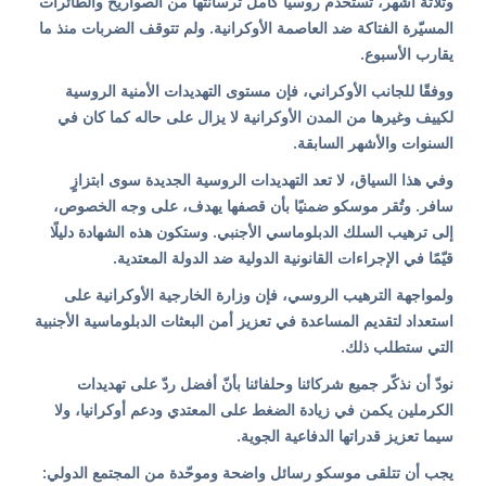
وثلاثة أشهر، تستخدم روسيا كامل ترسانتها من الصواريخ والطائرات
المسيّرة الفتاكة ضد العاصمة الأوكرانية. ولم تتوقف الضربات منذ ما
يقارب الأسبوع.
ووفقًا للجانب الأوكراني، فإن مستوى التهديدات الأمنية الروسية
لكييف وغيرها من المدن الأوكرانية لا يزال على حاله كما كان في
السنوات والأشهر السابقة.
وفي هذا السياق، لا تعد التهديدات الروسية الجديدة سوى ابتزازٍ
سافر. وتُقر موسكو ضمنيًا بأن قصفها يهدف، على وجه الخصوص،
إلى ترهيب السلك الدبلوماسي الأجنبي. وستكون هذه الشهادة دليلًا
قيّمًا في الإجراءات القانونية الدولية ضد الدولة المعتدية.
ولمواجهة الترهيب الروسي، فإن وزارة الخارجية الأوكرانية على
استعداد لتقديم المساعدة في تعزيز أمن البعثات الدبلوماسية الأجنبية
التي ستطلب ذلك.
نودّ أن نذكّر جميع شركائنا وحلفائنا بأنّ أفضل ردّ على تهديدات
الكرملين يكمن في زيادة الضغط على المعتدي ودعم أوكرانيا، ولا
سيما تعزيز قدراتها الدفاعية الجوية.
يجب أن تتلقى موسكو رسائل واضحة وموحّدة من المجتمع الدولي: