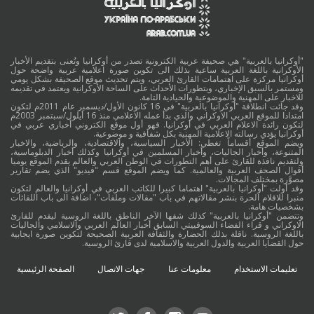
"أوكرانيا بالعربية" هي صحيفة عربية الكترونية تصدر من أوكرانيا وتُعنى بتقديم الأخبار
الأوكرانية باللغة العربية ساعية بذلك الى تكوين صورة اعلامية عربية واضحة حول
أوكرانيا مركزة على اهتمامات القارئ العربي، ويتم تحديث موقع الصحيفة بشكل يومي
ومستمر بالسبق الإخباري، وبتطورات الأحداث على الساحة الأوكرانية ويعتمد في تقديمه
للاخبار على المهنية والموضوعية والحيادية التامة.
وقد جائت انطلاقة "أوكرانيا بالعربية" في 16 كانون الأول/ديسمبر عام 2011م لتكون
امتدادا للموقع العربي الاوكراني والذي بدأ عمله الاعلامي منذ 16 أيلول/سبتمبر 2003م
لتكون رائدة الاعلام العربي في أوكرانيا. فهو أول موقع الكتروني أخباري عربي في
أوكرانيا يؤدي رسالته الاعلامية المهنية بكل شفافية و موضوعية.
ويضم الموقع أقساماً تغطي: الأخبار السياسية، والاقتصادية، والرياضية، والاخبار
المتنوعة، وأخبار الجاليات، وأخبار المسلمين في أوكرانيا وكذلك أخبار الدبلوماسية،
ولتقديم نافذة للقارئ على أهم التطورات في الوطن العربي والعالم يقدم الموقع يوميا
أقوال الصحف العربية والعالمية. كما ويضم الموقع قسم "فيديو" الذي يضم تقارير
مصوَّرة بمختلف المجالات.
وقد أولت "أوكرانيا بالعربية" اهتماما كبيرا للكاتب العربي في أوكرانيا والعالم لتكون
منبرا للاقلام الحرة بنشر مقالاتهم في باب "مقالات وملفات"، اضافة الى باب اللقائات
بشخصيات هامة.
وتتضمن "أوكرانيا بالعربية" كذلك شقها الآخر الناطق باللغة الروسية ليقدم للقارئ
الاوكراني و قراء الفضاء السوفييتي السابق أخبار العالم العربي والاسلامي والجاليات
باللغة الروسية. ناقلة بذلك الحضارة والثقافة العربية الصحيحة لتكوين صورة ايجابية
حول القضايا العربية والدول العربية والاسلامية لدى قارئ الروسية.
تعليمات الاستخدام
معلومات عنا
جهات الاتصال
الصفحة الرئيسية