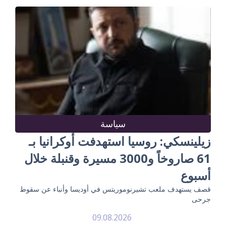
سياسة
زيلينسكي: روسيا استهدفت أوكرانيا بـ
61 صاروخاً و3000 مسيرة وقنبلة خلال
أسبوع
قصف يستهدف ملعب تشيرنوموريتس في أوديسا وأنباء عن سقوط
جرحى
09.08.2026