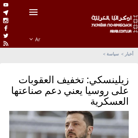
أخبار
سياسة
زيلينسكي: تخفيف العقوبات
على روسيا يعني دعم صناعتها
العسكرية