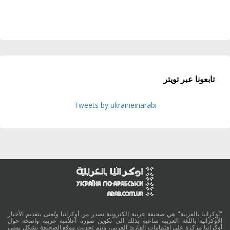
تابعونا عبر تويتر
Tweets by ukraineinarabi
"أوكرانيا بالعربية" هي صحيفة عربية الكترونية تصدر من أوكرانيا وتُعنى بتقديم الأخبار
الأوكرانية باللغة العربية ساعية بذلك الى تكوين صورة اعلامية عربية واضحة حول
أوكرانيا مركزة على اهتمامات القارئ العربي، ويتم تحديث موقع الصحيفة بشكل يومي