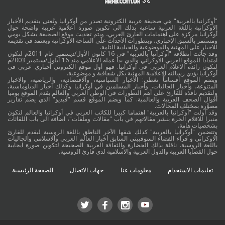
"أوكرانيا بالعربية" هي صحيفة عربية الكترونية تصدر من أوكرانيا وتُعنى بتقديم الأخبار
الأوكرانية باللغة العربية ساعية بذلك الى تكوين صورة اعلامية عربية واضحة حول
أوكرانيا مركزة على اهتمامات القارئ العربي، ويتم تحديث موقع الصحيفة بشكل يومي
ومستمر بالسبق الإخباري، وبتطورات الأحداث على الساحة الأوكرانية ويعتمد في تقديمه
للاخبار على المهنية والموضوعية والحيادية التامة.
وقد جائت انطلاقة "أوكرانيا بالعربية" في 16 كانون الأول/ديسمبر عام 2011م لتكون
امتدادا للموقع العربي الاوكراني والذي بدأ عمله الاعلامي منذ 16 أيلول/سبتمبر 2003م
لتكون رائدة الاعلام العربي في أوكرانيا. فهو أول موقع الكتروني أخباري عربي في
أوكرانيا يؤدي رسالته الاعلامية المهنية بكل شفافية و موضوعية.
ويضم الموقع أقساماً تغطي: الأخبار السياسية، والاقتصادية، والرياضية، والاخبار
المتنوعة، وأخبار الجاليات، وأخبار المسلمين في أوكرانيا وكذلك أخبار الدبلوماسية،
ولتقديم نافذة للقارئ على أهم التطورات في الوطن العربي والعالم يقدم الموقع يوميا
أقوال الصحف العربية والعالمية. كما ويضم الموقع قسم "فيديو" الذي يضم تقارير
مصوَّرة بمختلف المجالات.
وقد أولت "أوكرانيا بالعربية" اهتماما كبيرا للكاتب العربي في أوكرانيا والعالم لتكون
منبرا للاقلام الحرة بنشر مقالاتهم في باب "مقالات وملفات"، اضافة الى باب اللقائات
بشخصيات هامة.
وتتضمن "أوكرانيا بالعربية" كذلك شقها الآخر الناطق باللغة الروسية ليقدم للقارئ
الاوكراني و قراء الفضاء السوفييتي السابق أخبار العالم العربي والاسلامي والجاليات
باللغة الروسية. ناقلة بذلك الحضارة والثقافة العربية الصحيحة لتكوين صورة ايجابية
حول القضايا العربية والدول العربية والاسلامية لدى قارئ الروسية.
تعليمات الاستخدام
معلومات عنا
جهات الاتصال
الصفحة الرئيسية