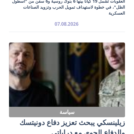
العقوبات تشمل 19 كياناً بينها 6 بنوك روسية و6 سفن من "أسطول
الظل"، في خطوة لاستهداف تمويل الحرب وتزويد الصناعات
العسكرية
07.08.2026
سياسة
زيلينسكي يبحث تعزيز دفاع دونيتسك
والدفاع الجوي مع دراباتي