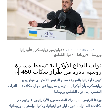
03.06.2026 - 21:31
#فولوديمير زيلينسكي
,
#أوكرانيا
وروسيا
,
#رومانيا
,
#دول البلطيق
قوات الدفاع الأوكرانية تسقط مسيرة
روسية نادرة من طراز سكات 450 إم
كييف/ أوكرانيا بالعربية/ صرح الرئيس الأوكراني فولوديمير
زيلينسكي، بأن أوكرانيا سترسل مدربيها في مجال مكافحة الطائرات
المسيرة إلى دول البلطيق ورومانيا.
ووفقاً للرئيس، سيشارك المتخصصون الأوكرانيون خبراتهم في
مكافحة الطائرات بدون طيار في ليتوانيا، ولاتفيا، وإستونيا، ورومانيا: