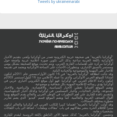
Tweets by ukraineinarabi
"أوكرانيا بالعربية" هي صحيفة عربية الكترونية تصدر من أوكرانيا وتُعنى بتقديم الأخبار
الأوكرانية باللغة العربية ساعية بذلك الى تكوين صورة اعلامية عربية واضحة حول
أوكرانيا مركزة على اهتمامات القارئ العربي، ويتم تحديث موقع الصحيفة بشكل يومي
ومستمر بالسبق الإخباري، وبتطورات الأحداث على الساحة الأوكرانية ويعتمد في تقديمه
للاخبار على المهنية والموضوعية والحيادية التامة.
وقد جائت انطلاقة "أوكرانيا بالعربية" في 16 كانون الأول/ديسمبر عام 2011م لتكون
امتدادا للموقع العربي الاوكراني والذي بدأ عمله الاعلامي منذ 16 أيلول/سبتمبر 2003م
لتكون رائدة الاعلام العربي في أوكرانيا. فهو أول موقع الكتروني أخباري عربي في
أوكرانيا يؤدي رسالته الاعلامية المهنية بكل شفافية و موضوعية.
ويضم الموقع أقساماً تغطي: الأخبار السياسية، والاقتصادية، والرياضية، والاخبار
المتنوعة، وأخبار الجاليات، وأخبار المسلمين في أوكرانيا وكذلك أخبار الدبلوماسية،
ولتقديم نافذة للقارئ على أهم التطورات في الوطن العربي والعالم يقدم الموقع يوميا
أقوال الصحف العربية والعالمية. كما ويضم الموقع قسم "فيديو" الذي يضم تقارير
مصوَّرة بمختلف المجالات.
وقد أولت "أوكرانيا بالعربية" اهتماما كبيرا للكاتب العربي في أوكرانيا والعالم لتكون
منبرا للاقلام الحرة بنشر مقالاتهم في باب "مقالات وملفات"، اضافة الى باب اللقائات
بشخصيات هامة.
وتتضمن "أوكرانيا بالعربية" كذلك شقها الآخر الناطق باللغة الروسية ليقدم للقارئ