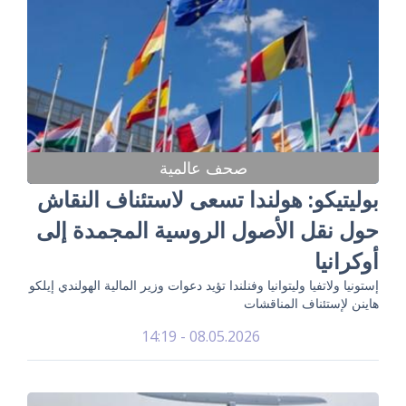
صحف عالمية
بوليتيكو: هولندا تسعى لاستئناف النقاش
حول نقل الأصول الروسية المجمدة إلى
أوكرانيا
إستونيا ولاتفيا وليتوانيا وفنلندا تؤيد دعوات وزير المالية الهولندي إيلكو
هاينن لإستئناف المناقشات
08.05.2026 - 14:19