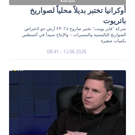
أوكرانيا تختبر بديلاً محلياً لصواريخ
باتريوت
شركة "فاير بوينت" تختبر صاروخ FP-7.x أرض-جو لاعتراض
الصواريخ الباليستية والمسيرات – والإنتاج سيبدأ في أغسطس
بكميات صغيرة
12.06.2026 - 08:41