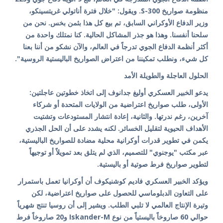
منظومة صواريخ S-300. ويقول: "خلال فترة أناتولي غريتسينكو،
وزير الدفاع الأوكراني السابق، تم بيع كل هذا بثمن بخس. نحن من
سلحنا أنفسنا. وهذا هو جذر المشاكل الحالية. كنا نمتلك واحدة من
أكثر أنظمة الدفاع الجوي تدرجاً في العالم، والآن نشكو من أننا بعنا
كل شيء، ونطلب تمكيننا من اعتراض الصواريخ الباليستية الروسية".
الحلول العاجلة والطويلة الأمد
يدعو الخبير العسكري أوليغ جدانوف إلى اتخاذ خطوتين عاجلتين:
الأولى، طلب صواريخ اعتراضية من الولايات المتحدة أو شركاء
آخرين، رغم ندرتها. والثانية، إعادة انتشار المستودعات وتشتيت
الأهداف الحيوية لتقليل الخسائر. لكنه يشدد على أن الحل الجذري
يكمن في تطوير قدرات أوكرانية محلية مضادة للصواريخ الباليستية،
عبر مكتب "يوجنوي" للتصميم، الذي لم يتلق بعد تمويلاً أو توجيهاً
لتطوير صواريخ فرط صوتية أو باليستية.
ويؤكد الخبير العسكري فاديم كوشنيكوف أن أوكرانيا تعمل باستمرار
على التعاون الدبلوماسي للحصول على صواريخ اعتراضية، لكن
وتيرة الإنتاج العالمي لا تلبي الطلب. ويشير إلى أن روسيا تنتج شهرياً
حوالي 60 صاروخاً باليستياً من نوع Iskander-M و20 صاروخاً فرط