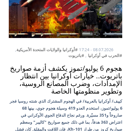
08.07.2026 - 17:24
#أوكرانيا والولايات المتحدة الأمريكية
,
#الحرب في أوكرانيا
,
#باتريوت
هجوم 6 يوليو/تموز يكشف أزمة صواريخ
باتريوت.. خيارات أوكرانيا بين انتظار
الإمدادات، وضرب المصانع الروسية،
وتطوير منظومتها الخاصة
كييف/ أوكرانيا بالعربية/ في الهجوم المشترك الذي شنته روسيا فجر
6 يوليو/تموز، استخدم العدو 419 وسيلة هجوم جوي، بينها 68
صاروخاً و351 مسيّرة. ورغم نجاح الدفاع الجوي الأوكراني في
اعتراض 363 هدفاً، بما في ذلك جميع صواريخ "كاليبر" ومعظم
صواريخ كروز من طراز Kh-101، فإن اللافت والمقلق كان فشل