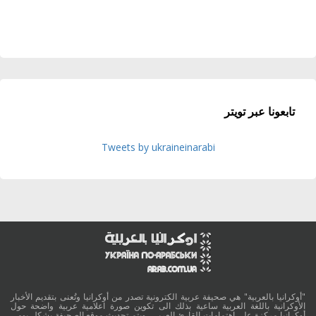
تابعونا عبر تويتر
Tweets by ukraineinarabi
"أوكرانيا بالعربية" هي صحيفة عربية الكترونية تصدر من أوكرانيا وتُعنى بتقديم الأخبار
الأوكرانية باللغة العربية ساعية بذلك الى تكوين صورة اعلامية عربية واضحة حول
أوكرانيا مركزة على اهتمامات القارئ العربي، ويتم تحديث موقع الصحيفة بشكل يومي