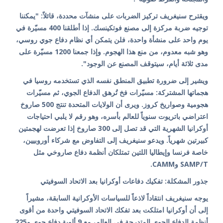
ويقترح سنيغريف تركيز الضربات على منشآت محددة، قائلاً: "يمكننا
توجيه ضربة مركزة إلى مصنع فوتكينسك. إذا أطلقنا 400 مسيّرة في
يوم واحد على منشأة واحدة، فلن يتمكن أي نظام دفاع جوي روسي،
وهو شبه معدوم، من منع هذا الهجوم. وإذا جمعنا 1200 مسيّرة على
مدى ثلاثة أيام، سيتوقف المصنع عن الوجود".
ويشير إلى ضرورة تطبيق المنطق نفسه الذي تستخدمه روسيا في
هجماتها المشتركة: مسيّرات فخ تُرهق الدفاع الجوي، ثم مسيّرات
هجومية وصواريخ كروز. ويرى أن الولايات المتحدة تنتج 500 صاروخ
اعتراضي باتريوت سنوياً للعالم بأسره، وهو رقم لا يلبي احتياجات
أوكرانيا الشهرية التي قد تصل إلى 300 صاروخ إذا تعرضت لهجمتين
كبيرتين شهرياً. ويدعو سنيغريف إلى التفاوض مع شركاء أوروبيين،
خاصة فرنسا وإيطاليا اللتين تمتلكان أنظمة دفاع صاروخي مثل
SAMP/T وCAMM.
جذور المشكلة: تفكيك دفاعات أوكرانيا بعد الاتحاد السوفيتي
يوجه سنيغريف انتقاداً لاذعاً للسياسات الأوكرانية السابقة، مشيراً
إلى أن أوكرانيا امتلكت بعد تفكك الاتحاد السوفيتي واحدة من أقوى
أنظمة الدفاع الجوي المتدرجة في العالم، مع 9 ألوية دفاع جوي و225