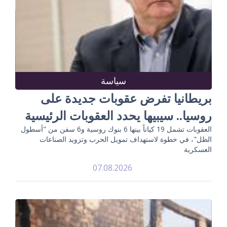
سياسة
بريطانيا تفرض عقوبات جديدة على
روسيا.. سيبيها يحدد العقوبات الرئيسية
العقوبات تشمل 19 كياناً بينها 6 بنوك روسية و6 سفن من "أسطول
الظل"، في خطوة لاستهداف تمويل الحرب وتزويد الصناعات
العسكرية
07.08.2026