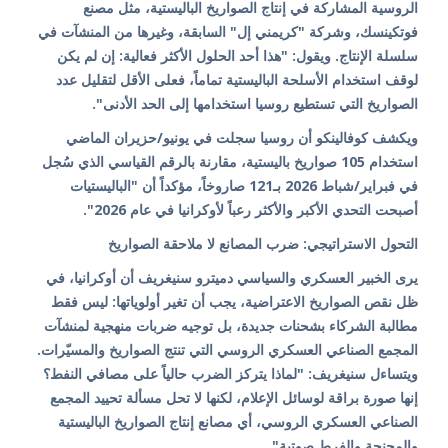
الروسية المشاركة في إنتاج الصواريخ الباليستية، مثل مصنع
فوتكينسك، وشركة "كريمني إل" السابقة، وغيرها من المنشآت في
سلسلة الإنتاج. ويقول: "هذا أحد الحلول الأكثر فعالية: إن لم يكن
لوقف استخدام الأسلحة الباليستية تماماً، فعلى الأقل لتقليل عدد
الصواريخ التي تستطيع روسيا استخدامها إلى الحد الأدنى".
ويكشف كوفالينكو أن روسيا سجلت في يونيو/حزيران الماضي
استخدام 105 صواريخ باليستية، مقارنة بالرقم القياسي الذي سُجل
في فبراير/شباط 2026 بـ121 صاروخاً، مؤكداً أن "الباليستيات
أصبحت التحدي الأكبر والأكثر رعباً لأوكرانيا في عام 2026".
التحول الاستراتيجي: ضرب المصانع لا ملاحقة الصواريخ
يرى الخبير العسكري والسياسي دميترو سنيغريف أن أوكرانيا، في
ظل نقص الصواريخ الاعتراضية، يجب أن تغير أولوياتها: ليس فقط
مطالبة الشركاء بشحنات جديدة، بل توجيه ضربات منهجية لمنشآت
المجمع الصناعي العسكري الروسي التي تنتج الصواريخ والمسيّرات.
ويتساءل سنيغريف: "لماذا يتركز الضرب حالياً على مصافي النفط؟
إنها صورة براقة لوسائل الإعلام، لكنها لا تحل مسألة تحييد المجمع
الصناعي العسكري الروسي، أي مصانع إنتاج الصواريخ الباليستية
والمجنحة والفرط صوتية".