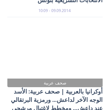
09.09.2014 - 10:09
صحف عربية
أوكرانيا بالعربية | صحف عربية: الأسد
الوجه الآخر لداعش... ورمزية البرتقالي
عند داعش... ومخطط لإغتيال مرشحي