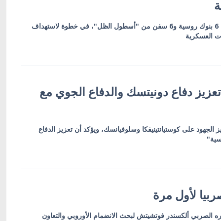
ة
العقوبات تشمل 19 كياناً بينها 6 بنوك روسية و6 سفن من "أسطول الظل"، في خطوة لاستهداف
ات العسكرية
عزيز دفاع دونيتسك والدفاع الجوي مع
ز الجهود على كوستيانتينيفكا وسلوفيانسك، ويؤكد أن تعزيز الدفاع
سية"
بيا لأول مرة
ره الصربي ألكسندر فوتشيتش لبحث الانضمام الأوروبي والتعاون