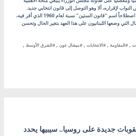
ياً ومفصلياً على طاولة مجلس الوزراء ينبغي منحه الأهمية
النواب لإقراره، ألا وهو التوصل إلى قانون انتخابي جديد.
فالاستمرار بالقانون الانتخابي القائم الذي أُطلق عليه اصطلاحاً اسم "قانون الستين" نسبة لعام 1960 الذي أقر فيه،
التي وضعها اللبنانيون على هذا العهد بتغير الحال وتحسن
ت
,
#المقاومة
,
#الانتخابات
,
#ميشال عون
,
#الشرق الأوسط
,
وبات جديدة على روسيا.. سيبيها يحدد