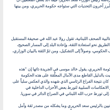
أبرز آخرون التحديات التي ستواجه حكومة الحريري، ومن بينها
بية الصحف اللبنانية،
تقول رولا عبد الله في صحيفة المستقبل
لطريق نحو استعادة الثقة، وإعادة البلد إلى المسار الصحيح،
ف الحكومي، وصولاً إلى التشكيل، ومن ثمّ الثقة بالبيان الوزاري،
كومة الحريري، يقول خالد موسى في الجريدة ذاتها إن "هذه
بت بالدليل القاطع مدى الآمال المعلّقة على هذه الحكومة
ن كان نتيجة الفراغ الرئاسي الذي شهده والذي انعكس سلباً على
لانعكاسات السلبية لتورط بعض الأحزاب الداخلية في
ى تورط حزب الله اللبناني في الصراع الدائر في سوريا.
انيين بالرئيس سعد الحريري وما يشكله من مصدر ثقة وأمل