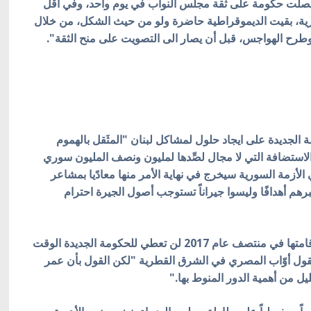
في على أنه "لم يحصل منذ عام 1992 أن حصلت حكومة على ثقة مجلس النواب في يوم واحد، وفي أقل
رية، بقيت الديموقراطية حاضرة ولو من حيث الشكل، من خلال
وطرح الهواجس، قبل أن يصار الى التصويت على منح الثقة".
الجديدة على ايجاد حلول لمشاكل لبنان "المثَقل بالهموم
الاستضافة التي لا مجال لصِّدها لمليون ونصف المليون سوري
الأزمة السورية سيخرج في نهاية الأمر منها معادًيا بمشاعر
 أهدافًا وليسوا جيراناً تستوجب أصول الجيرة احترام
وتعليقاً على القول بأن الانتخابات البرلمانية المزمع اقامتها في منتصف عام 2017 لن تعطي للحكومة الجديدة الوقت
، يقول أوّاب المصري في الشرق القطرية "لكن القول بأن عمر
ليل من أهمية الدور المنوط بها."