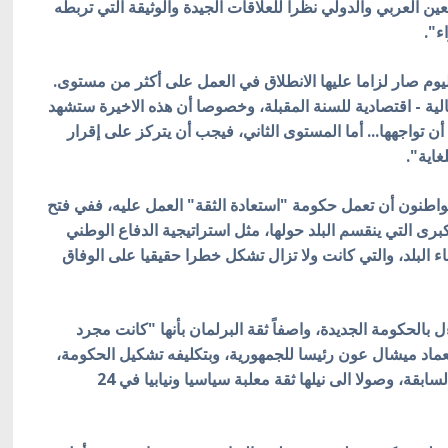
ن العربي والدولي نظراً للعلاقات الجيدة والوثيقة التي تربطه
ء".
اليوم صار لزاما عليها الانطلاق في العمل على أكثر من مستوى.
الية - اقتصادية للسنة المقبلة، وخصوصا أن هذه الاخيرة ستشهد
ن تواجهها... أما المستوى الثاني، فيجب أن يتركز على إقرار
غاية".
واطنون أن تعمل حكومة "استعادة الثقة" العمل عليه، ففي فتح
رى التي ينقسم البلد حولها، مثل استراتيجية الدفاع الوطني
البلد، والتي كانت ولا تزال تشكل خطرا حقيقيا على الوفاق
بالحكومة الجديدة، واصفاً ثقة البرلمان بأنها "كانت مجرد
عماد ميشال عون رئيسا للجمهورية، وبتكليفه تشكيل الحكومة،
مرورا بالتأليف السريع قياسا على تأليف الحكومات السابقة، وصولا الى نيلها ثقة معلبة سياسيا ونيابيا في 24