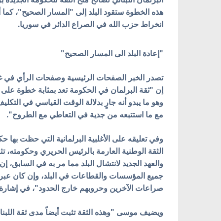
هذه الخطوة ستقود البلد إلى "المسار الصحيح"، كما 
انخراط حزب الله في الصراع الدائر في سوريا.
"إعادة البلد الى المسار الصحيح"
تصدر الخبر الصفحات الرئيسية وصفحات الرأي في غال
إن "ثقة البرلمان في الحكومة تعد بمثابة خطوة على ا
وهو ما يبدو أنه جارٍ بدلالة الوقت القياسي في التكلي
مع ما استتبعه من جدية في التعاطي مع الطروح".
وفي تعليقه على الأغلبية البرلمانية التي حظت بها ح
الثقة الوطنية العارمة بالرئيس الحريري وحكومته، تث
والعهد الجديد لانتشال البلد مما مر به في السابق، إ
جميع المؤسسات والقطاعات في البلد، وإن كان عبر ا
صراعات الآخرين وحروبهم خارج الحدود"، في إشارة إل
ويضيف موسى "وهذه الثقة تثبت أيضاً مدى ثقة اللبن