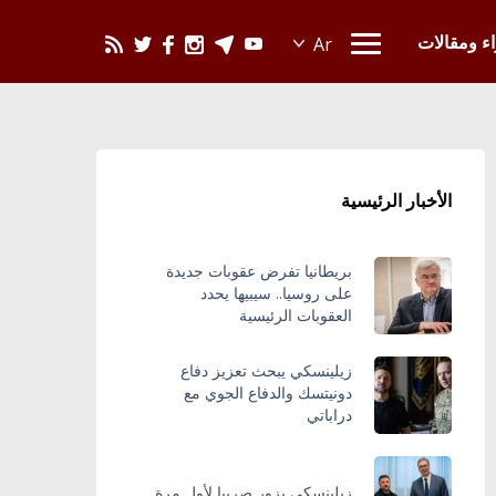
يحدث في العالم
اء ومقالات
الأخبار الرئيسية
بريطانيا تفرض عقوبات جديدة
على روسيا.. سيبيها يحدد
العقوبات الرئيسية
زيلينسكي يبحث تعزيز دفاع
دونيتسك والدفاع الجوي مع
دراباتي
زيلينسكي يزور صربيا لأول مرة