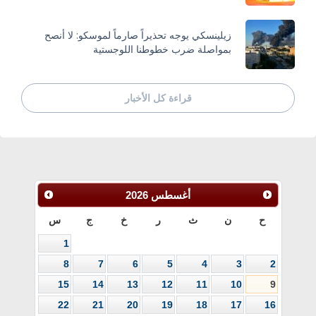
زيلينسكي يوجه تحذيراً صارماً لموسكو: لا أنصح
بمواصلة ضرب خطوطنا اللوجستية
قراءة كل الأخبار
أغسطس
2026
ح
ن
ث
ر
خ
ج
س
1
8
7
6
5
4
3
2
15
14
13
12
11
10
9
22
21
20
19
18
17
16