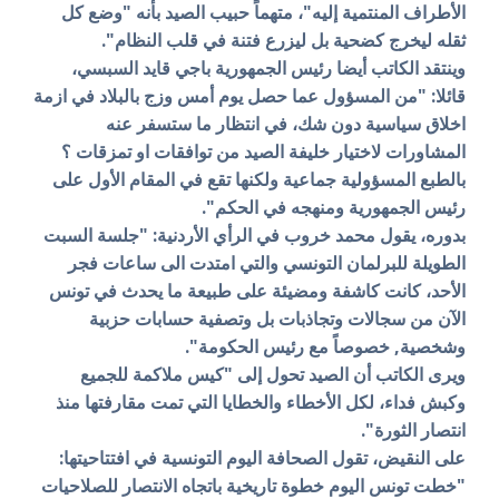
الأطراف المنتمية إليه"، متهماً حبيب الصيد بأنه "وضع كل
ثقله ليخرج كضحية بل ليزرع فتنة في قلب النظام".
وينتقد الكاتب أيضا رئيس الجمهورية باجي قايد السبسي،
قائلا: "من المسؤول عما حصل يوم أمس وزج بالبلاد في ازمة
اخلاق سياسية دون شك، في انتظار ما ستسفر عنه
المشاورات لاختيار خليفة الصيد من توافقات او تمزقات ؟
بالطبع المسؤولية جماعية ولكنها تقع في المقام الأول على
رئيس الجمهورية ومنهجه في الحكم".
بدوره، يقول محمد خروب في الرأي الأردنية: "جلسة السبت
الطويلة للبرلمان التونسي والتي امتدت الى ساعات فجر
الأحد، كانت كاشفة ومضيئة على طبيعة ما يحدث في تونس
الآن من سجالات وتجاذبات بل وتصفية حسابات حزبية
وشخصية, خصوصاً مع رئيس الحكومة".
ويرى الكاتب أن الصيد تحول إلى "كيس ملاكمة للجميع
وكبش فداء، لكل الأخطاء والخطايا التي تمت مقارفتها منذ
انتصار الثورة".
على النقيض، تقول الصحافة اليوم التونسية في افتتاحيتها:
"خطت تونس اليوم خطوة تاريخية باتجاه الانتصار للصلاحيات