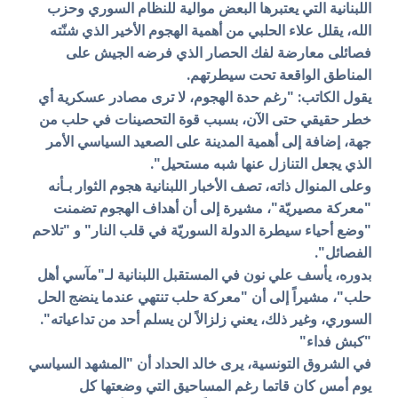
اللبنانية التي يعتبرها البعض موالية للنظام السوري وحزب
الله، يقلل علاء الحلبي من أهمية الهجوم الأخير الذي شنّته
فصائلى معارضة لفك الحصار الذي فرضه الجيش على
المناطق الواقعة تحت سيطرتهم.
يقول الكاتب: "رغم حدة الهجوم، لا ترى مصادر عسكرية أي
خطر حقيقي حتى الآن، بسبب قوة التحصينات في حلب من
جهة، إضافة إلى أهمية المدينة على الصعيد السياسي الأمر
الذي يجعل التنازل عنها شبه مستحيل".
وعلى المنوال ذاته، تصف الأخبار اللبنانية هجوم الثوار بـأنه
"معركة مصيريّة"، مشيرة إلى أن أهداف الهجوم تضمنت
"وضع أحياء سيطرة الدولة السوريّة في قلب النار" و "تلاحم
الفصائل".
بدوره، يأسف علي نون في المستقبل اللبنانية لـ"مآسي أهل
حلب"، مشيراً إلى أن "معركة حلب تنتهي عندما ينضج الحل
السوري، وغير ذلك، يعني زلزالاً لن يسلم أحد من تداعياته".
"كبش فداء"
في الشروق التونسية، يرى خالد الحداد أن "المشهد السياسي
يوم أمس كان قاتما رغم المساحيق التي وضعتها كل