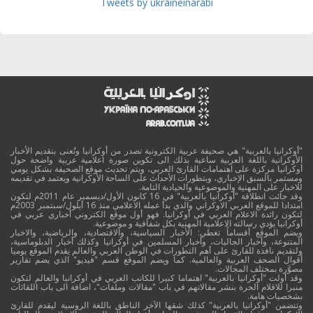
Tweets by ukraineinarabi
"أوكرانيا بالعربية" هي صحيفة عربية الكترونية تصدر من أوكرانيا وتُعنى بتقديم الأخبار
الأوكرانية باللغة العربية ساعية بذلك الى تكوين صورة اعلامية عربية واضحة حول
أوكرانيا مركزة على اهتمامات القارئ العربي، ويتم تحديث موقع الصحيفة بشكل يومي
ومستمر بالسبق الإخباري، وبتطورات الأحداث على الساحة الأوكرانية ويعتمد في تقديمه
للاخبار على المهنية والموضوعية والحيادية التامة.
وقد جائت انطلاقة "أوكرانيا بالعربية" في 16 كانون الأول/ديسمبر عام 2011م لتكون
امتدادا للموقع العربي الاوكراني والذي بدأ عمله الاعلامي منذ 16 أيلول/سبتمبر 2003م
لتكون رائدة الاعلام العربي في أوكرانيا. فهو أول موقع الكتروني أخباري عربي في
أوكرانيا يؤدي رسالته الاعلامية المهنية بكل شفافية و موضوعية.
ويضم الموقع أقساماً تغطي: الأخبار السياسية، والاقتصادية، والرياضية، والاخبار
المتنوعة، وأخبار الجاليات، وأخبار المسلمين في أوكرانيا وكذلك أخبار الدبلوماسية،
ولتقديم نافذة للقارئ على أهم التطورات في الوطن العربي والعالم يقدم الموقع يوميا
أقوال الصحف العربية والعالمية. كما ويضم الموقع قسم "فيديو" الذي يضم تقارير
مصوَّرة بمختلف المجالات.
وقد أولت "أوكرانيا بالعربية" اهتماما كبيرا للكاتب العربي في أوكرانيا والعالم لتكون
منبرا للاقلام الحرة بنشر مقالاتهم في باب "مقالات وملفات"، اضافة الى باب اللقائات
بشخصيات هامة.
وتتضمن "أوكرانيا بالعربية" كذلك شقها الآخر الناطق باللغة الروسية ليقدم للقارئ