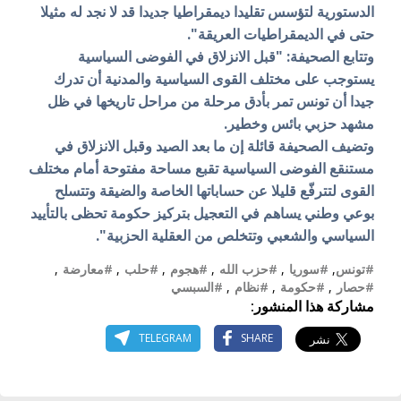
الدستورية لتؤسس تقليدا ديمقراطيا جديدا قد لا نجد له مثيلا
حتى في الديمقراطيات العريقة".
وتتابع الصحيفة: "قبل الانزلاق في الفوضى السياسية
يستوجب على مختلف القوى السياسية والمدنية أن تدرك
جيدا أن تونس تمر بأدق مرحلة من مراحل تاريخها في ظل
مشهد حزبي بائس وخطير.
وتضيف الصحيفة قائلة إن ما بعد الصيد وقبل الانزلاق في
مستنقع الفوضى السياسية تقبع مساحة مفتوحة أمام مختلف
القوى لتترفّع قليلا عن حساباتها الخاصة والضيقة وتتسلح
بوعي وطني يساهم في التعجيل بتركيز حكومة تحظى بالتأييد
السياسي والشعبي وتتخلص من العقلية الحزبية".
#تونس
,
#سوريا
,
#حزب الله
,
#هجوم
,
#حلب
,
#معارضة
,
#حصار
,
#حكومة
,
#نظام
,
#السبسي
مشاركة هذا المنشور:
TELEGRAM
SHARE