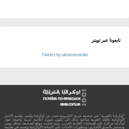
تابعونا عبر تويتر
Tweets by ukraineinarabi
"أوكرانيا بالعربية" هي صحيفة عربية الكترونية تصدر من أوكرانيا وتُعنى بتقديم الأخبار
الأوكرانية باللغة العربية ساعية بذلك الى تكوين صورة اعلامية عربية واضحة حول
أوكرانيا مركزة على اهتمامات القارئ العربي، ويتم تحديث موقع الصحيفة بشكل يومي
ومستمر بالسبق الإخباري، وبتطورات الأحداث على الساحة الأوكرانية ويعتمد في تقديمه