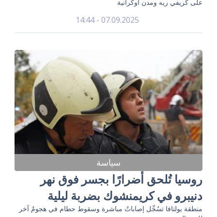
على كريفي ريه ومدن أوكرانية
07.09.2025 - 14:44
سياسة
روسيا تُلحق أضرارًا بجسر فوق نهر
دنيبرو في كريمنشوك بضربة ليلية
منطقة بولتافا تسُجِّل إصاباتٌ مباشرة وسقوط حطام في هجومٌ آخر