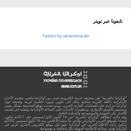
تابعونا عبر تويتر
Tweets by ukraineinarabi
"أوكرانيا بالعربية" هي صحيفة عربية الكترونية تصدر من أوكرانيا وتُعنى بتقديم الأخبار
الأوكرانية باللغة العربية ساعية بذلك الى تكوين صورة اعلامية عربية واضحة حول
أوكرانيا مركزة على اهتمامات القارئ العربي، ويتم تحديث موقع الصحيفة بشكل يومي
ومستمر بالسبق الإخباري، وبتطورات الأحداث على الساحة الأوكرانية ويعتمد في تقديمه
للاخبار على المهنية والموضوعية والحيادية التامة.
وقد جائت انطلاقة "أوكرانيا بالعربية" في 16 كانون الأول/ديسمبر عام 2011م لتكون
امتدادا للموقع العربي الاوكراني والذي بدأ عمله الاعلامي منذ 16 أيلول/سبتمبر 2003م
لتكون رائدة الاعلام العربي في أوكرانيا. فهو أول موقع الكتروني أخباري عربي في
أوكرانيا يؤدي رسالته الاعلامية المهنية بكل شفافية و موضوعية.