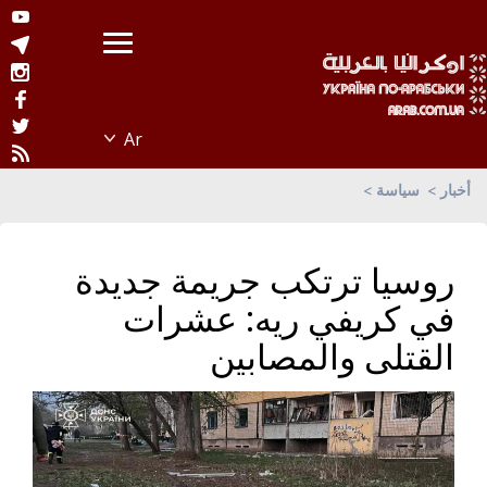
أخبار
سياسة
روسيا ترتكب جريمة جديدة
في كريفي ريه: عشرات
القتلى والمصابين