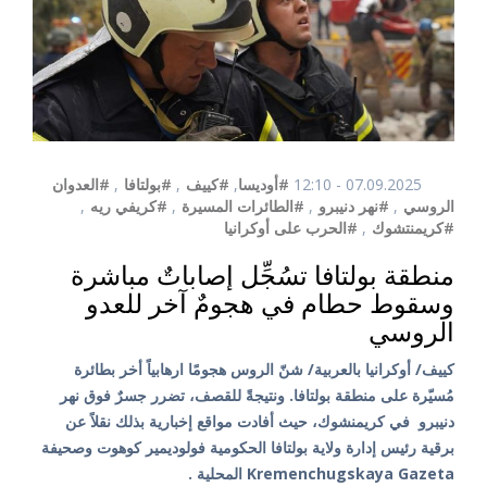
07.09.2025 - 12:10
#أوديسا
,
#كييف
,
#بولتافا
,
#العدوان
الروسي
,
#نهر دنيبرو
,
#الطائرات المسيرة
,
#كريفي ريه
,
#كريمنتشوك
,
#الحرب على أوكرانيا
منطقة بولتافا تسُجِّل إصاباتٌ مباشرة
وسقوط حطام في هجومٌ آخر للعدو
الروسي
كييف/ أوكرانيا بالعربية/ شنّ الروس هجومًا ارهابياً أخر بطائرة
مُسيّرة على منطقة بولتافا. ونتيجةً للقصف، تضرر جسرٌ فوق نهر
دنيبرو في كريمنشوك، حيث أفادت مواقع إخبارية بذلك نقلاً عن
برقية رئيس إدارة ولاية بولتافا الحكومية فولوديمير كوهوت وصحيفة
Kremenchugskaya Gazeta المحلية .