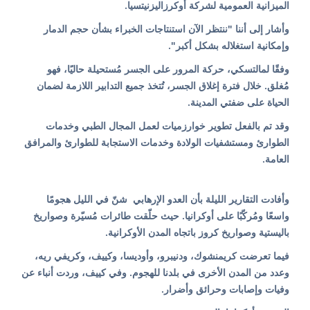
الميزانية العمومية لشركة أوكرزاليزنيتسيا.
وأشار إلى أننا "ننتظر الآن استنتاجات الخبراء بشأن حجم الدمار
وإمكانية استغلاله بشكل أكبر".
وفقًا لمالتسكي، حركة المرور على الجسر مُستحيلة حاليًا، فهو
مُغلق. خلال فترة إغلاق الجسر، تُتخذ جميع التدابير اللازمة لضمان
الحياة على ضفتي المدينة.
وقد تم بالفعل تطوير خوارزميات لعمل المجال الطبي وخدمات
الطوارئ ومستشفيات الولادة وخدمات الاستجابة للطوارئ والمرافق
العامة.
وأفادت التقارير الليلة بأن العدو الإرهابي شنّ في الليل هجومًا
واسعًا ومُركّبًا على أوكرانيا. حيث حلّقت طائرات مُسيّرة وصواريخ
باليستية وصواريخ كروز باتجاه المدن الأوكرانية.
فيما تعرضت كريمنشوك، ودنيبرو، وأوديسا، وكييف، وكريفي ريه،
وعدد من المدن الأخرى في بلدنا للهجوم. وفي كييف، وردت أنباء عن
وفيات وإصابات وحرائق وأضرار.