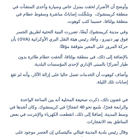
وأوضح أن الأضرار لحقت بمنزل خاص وسيارة وأحدى المنشآت في
منطقة كريمنشوك، وسُجِّلت إصاباتٌ مباشرة وسقوط حطام في
منطقة بولتافا، حسبما كتب كوهوت.
وفي مدينة كريمنشوك أيضًا، تضررت البنية التحتية لطريق الجسر
فوق نهر دنيبرو ، وأفاد رئيس هيئة النقل البري الأوكرانية (OVA) بأن
حركة المرور على المعبر متوقفة مؤقتًا.
بالإضافة إلى ذلك، في منطقة بولتافا، ألحقت حطام طائرة بدون
طيار أضرارًا بالمبنى الإداري لإحدى المؤسسات البلدية.
وأضاف كوهوت أن الخدمات تعمل حاليا على إزالة الآثار، وأنه لم تقع
إصابات تلك الليلة.
في غضون ذلك، ذكرت صحيفة المحلية أنه بين الساعة الواحدة
والرابعة فجرًا، سُمع نحو 40 انفجارًا في كريمنشوك. وكان أشدها في
وسط المدينة. إضافةً إلى ذلك، انقطعت الكهرباء والإنترنت في بعض
المناطق بعد الانفجارات.
وقال رئيس بلدية المدينة فيتالي ماليتسكي إن الجسر موجود على