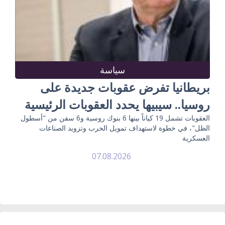
سياسة
بريطانيا تفرض عقوبات جديدة على
روسيا.. سيبيها يحدد العقوبات الرئيسية
العقوبات تشمل 19 كياناً بينها 6 بنوك روسية و6 سفن من "أسطول
الظل"، في خطوة لاستهداف تمويل الحرب وتزويد الصناعات
العسكرية
07.08.2026