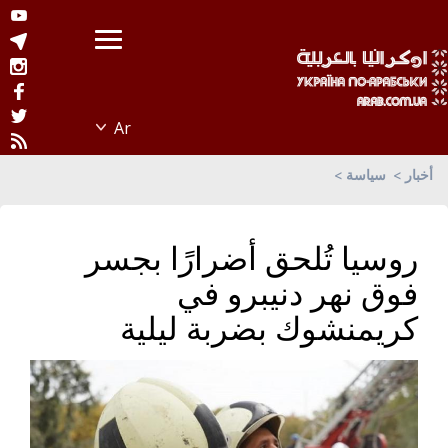
أخبار
سياسة
روسيا تُلحق أضرارًا بجسر
فوق نهر دنيبرو في
كريمنشوك بضربة ليلية