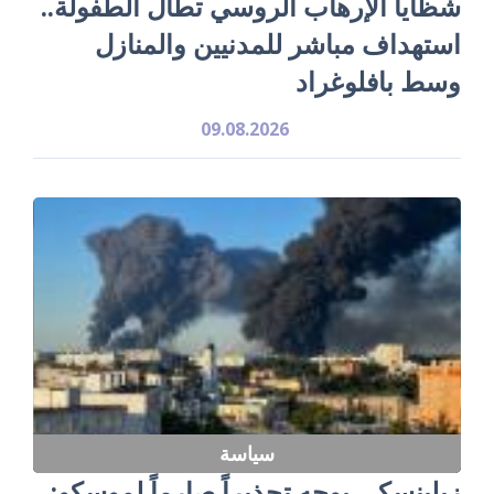
شظايا الإرهاب الروسي تطال الطفولة..
استهداف مباشر للمدنيين والمنازل
وسط بافلوغراد
09.08.2026
سياسة
زيلينسكي يوجه تحذيراً صارماً لموسكو: