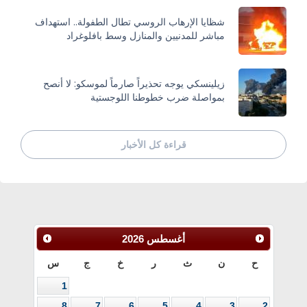
شظايا الإرهاب الروسي تطال الطفولة.. استهداف
مباشر للمدنيين والمنازل وسط بافلوغراد
زيلينسكي يوجه تحذيراً صارماً لموسكو: لا أنصح
بمواصلة ضرب خطوطنا اللوجستية
قراءة كل الأخبار
أغسطس
2026
ح
ن
ث
ر
خ
ج
س
1
8
7
6
5
4
3
2