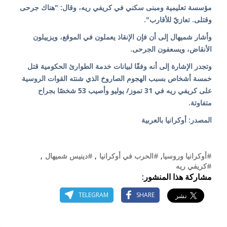
مؤسسة تعليمية ومبنى سكني في كريفي ريه، وقال: "هناك جرحى
وقتلى. تعازيّ للأقارب".
وأشار شميهال إلى أن فإن الإنقاذ يعملون في الموقع، ويزييلون
الأنقاض، ويسعفون الجرحى.
وتجدر الإشارة إلى أنه وفقًا لبيانات خدمة الطوارئ الحكومية قتل
خمسة أشخاص بسبب الهجوم الصاروخ الذي شنته القوات الروسية
على كريفي ريه في 31 تموز/ يوليو وأصيب 53 شخصًا بجراح
متفاوتة.
المصدر: أوكرانيا بالعربية
#أوكرانيا وروسيا
,
#الحرب في أوكرانيا
,
#دينيس شميهال
,
#كريفي ريه
مشاركة هذا المنشور:
TELEGRAM
SHARE