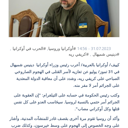
31.07.2023 - 14:56
#أوكرانيا وروسيا
,
#الحرب في أوكرانيا
,
#دينيس شميهال
,
#كريفي ريه
كييف/ أوكرانيا بالعربية/ أعرب رئيس وزراء أوكرانيا دينيس شميهال
في 31 تموز/ يوليو عن تعازيه لأسر القتلى في الهجوم الصاروخي
الصباحي على كريفي ريه، وشدد على أن معاقبة الدولة المعتدية
على الجرائم أمر لا مفر منه.
وكتب رئيس الحكومة في حسابه على التيلغرام: "إن العقوبة على
الجرائم أمر حتمي بالنسبة لروسيا. سيحَاسب العدو على كل نفس
قتلها وكل أوكراني مصاب".
وأكد أن روسيا تقوم مرة أخرى بقصف غادر للمنشآت المدنية، وأشار
على وجه الخصوص إلى الهجوم على وسط خيرسون، وكذلك ضرب