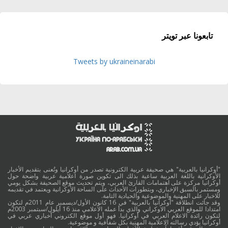
تابعونا عبر تويتر
Tweets by ukraineinarabi
"أوكرانيا بالعربية" هي صحيفة عربية الكترونية تصدر من أوكرانيا وتُعنى بتقديم الأخبار
الأوكرانية باللغة العربية ساعية بذلك الى تكوين صورة اعلامية عربية واضحة حول
أوكرانيا مركزة على اهتمامات القارئ العربي، ويتم تحديث موقع الصحيفة بشكل يومي
ومستمر بالسبق الإخباري، وبتطورات الأحداث على الساحة الأوكرانية ويعتمد في تقديمه
للاخبار على المهنية والموضوعية والحيادية التامة.
وقد جائت انطلاقة "أوكرانيا بالعربية" في 16 كانون الأول/ديسمبر عام 2011م لتكون
امتدادا للموقع العربي الاوكراني والذي بدأ عمله الاعلامي منذ 16 أيلول/سبتمبر 2003م
لتكون رائدة الاعلام العربي في أوكرانيا. فهو أول موقع الكتروني أخباري عربي في
أوكرانيا يؤدي رسالته الاعلامية المهنية بكل شفافية و موضوعية.