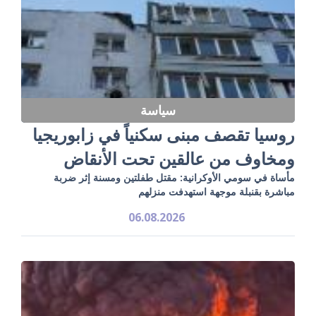
سياسة
روسيا تقصف مبنى سكنياً في زابوريجيا
ومخاوف من عالقين تحت الأنقاض
مأساة في سومي الأوكرانية: مقتل طفلتين ومسنة إثر ضربة
مباشرة بقنبلة موجهة استهدفت منزلهم
06.08.2026