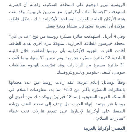
الروسية تبرير الهجوم على المنطقة السكنية، زاعمة أن الضربة
استهدفت "اجتماعاً لقادة أوكرانيين مع مدربين غربيين". وقد نفت
هيئة الأركان العامة للقوات المسلحة الأوكرانية ذلك بشكل قاطع،
مؤكدة أن الضربة استهدفت منشأة مدنية فقط.
وفي 4 أبريل، استهدفت طائرة مسيّرة روسية من نوع "إف بي في"
محطة خيرسون للطاقة الحرارية، منتهكةً مرة أخرى هدنة الطاقة.
أفادت القوات الجوية الأوكرانية بأن روسيا أطلقت خلال الليلة
الماضية 92 طائرة مسيّرة هجومية. وتم تدمير 51 منها، بينما فُقدت
31 طائرة مسيرة من الرادارات. وقد تعرّضت للهجوم مقاطعات
سومي، كييف، جيتومير ودنيبروبتروفسك.
وفقاً لوسائل إعلام غربية، فقد زادت روسيا من عدد هجماتها
بالطائرات المسيّرة بأكثر من 50% منذ بدء مفاوضات السلام في
المملكة العربية السعودية (منذ 18 فبراير). ويؤكد ذلك مرة أخرى أن
روسيا غير مهتمة بإنهاء الحرب، بل تهدف إلى تصعيد العنف وزيادة
الضغط على أوكرانيا لإجبارها على تقديم تنازلات تحت غطاء
"مبادرات السلام".
المصدر: أوكرانيا بالعربية