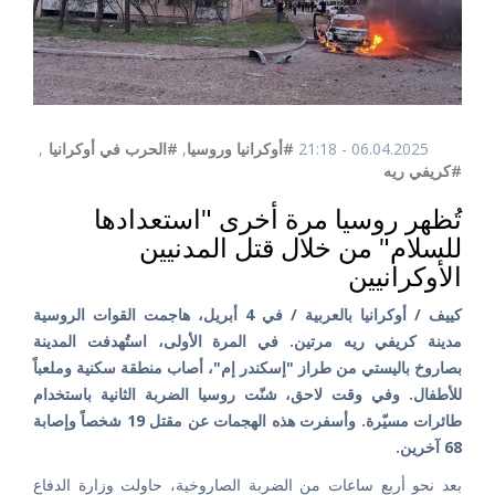
06.04.2025 - 21:18
#أوكرانيا وروسيا
,
#الحرب في أوكرانيا
,
#كريفي ريه
تُظهر روسيا مرة أخرى "استعدادها
للسلام" من خلال قتل المدنيين
الأوكرانيين
كييف / أوكرانيا بالعربية / في 4 أبريل، هاجمت القوات الروسية
مدينة كريفي ريه مرتين. في المرة الأولى، استُهدفت المدينة
بصاروخ باليستي من طراز "إسكندر إم"، أصاب منطقة سكنية وملعباً
للأطفال. وفي وقت لاحق، شنّت روسيا الضربة الثانية باستخدام
طائرات مسيّرة. وأسفرت هذه الهجمات عن مقتل 19 شخصاً وإصابة
68 آخرين.
بعد نحو أربع ساعات من الضربة الصاروخية، حاولت وزارة الدفاع