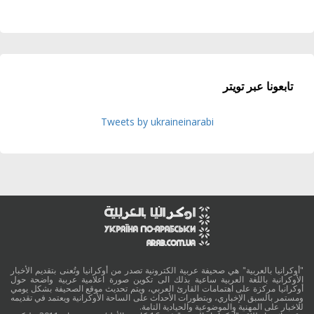
تابعونا عبر تويتر
Tweets by ukraineinarabi
"أوكرانيا بالعربية" هي صحيفة عربية الكترونية تصدر من أوكرانيا وتُعنى بتقديم الأخبار
الأوكرانية باللغة العربية ساعية بذلك الى تكوين صورة اعلامية عربية واضحة حول
أوكرانيا مركزة على اهتمامات القارئ العربي، ويتم تحديث موقع الصحيفة بشكل يومي
ومستمر بالسبق الإخباري، وبتطورات الأحداث على الساحة الأوكرانية ويعتمد في تقديمه
للاخبار على المهنية والموضوعية والحيادية التامة.