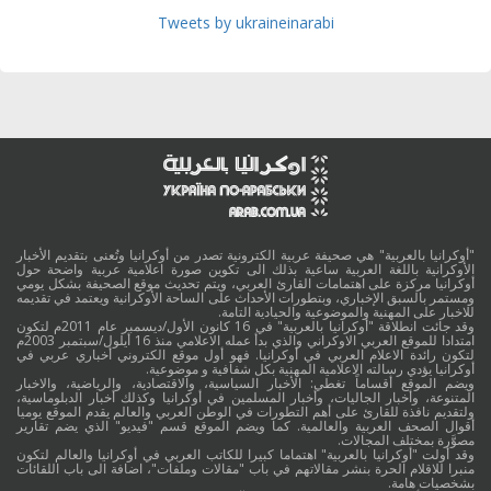
Tweets by ukraineinarabi
"أوكرانيا بالعربية" هي صحيفة عربية الكترونية تصدر من أوكرانيا وتُعنى بتقديم الأخبار
الأوكرانية باللغة العربية ساعية بذلك الى تكوين صورة اعلامية عربية واضحة حول
أوكرانيا مركزة على اهتمامات القارئ العربي، ويتم تحديث موقع الصحيفة بشكل يومي
ومستمر بالسبق الإخباري، وبتطورات الأحداث على الساحة الأوكرانية ويعتمد في تقديمه
للاخبار على المهنية والموضوعية والحيادية التامة.
وقد جائت انطلاقة "أوكرانيا بالعربية" في 16 كانون الأول/ديسمبر عام 2011م لتكون
امتدادا للموقع العربي الاوكراني والذي بدأ عمله الاعلامي منذ 16 أيلول/سبتمبر 2003م
لتكون رائدة الاعلام العربي في أوكرانيا. فهو أول موقع الكتروني أخباري عربي في
أوكرانيا يؤدي رسالته الاعلامية المهنية بكل شفافية و موضوعية.
ويضم الموقع أقساماً تغطي: الأخبار السياسية، والاقتصادية، والرياضية، والاخبار
المتنوعة، وأخبار الجاليات، وأخبار المسلمين في أوكرانيا وكذلك أخبار الدبلوماسية،
ولتقديم نافذة للقارئ على أهم التطورات في الوطن العربي والعالم يقدم الموقع يوميا
أقوال الصحف العربية والعالمية. كما ويضم الموقع قسم "فيديو" الذي يضم تقارير
مصوَّرة بمختلف المجالات.
وقد أولت "أوكرانيا بالعربية" اهتماما كبيرا للكاتب العربي في أوكرانيا والعالم لتكون
منبرا للاقلام الحرة بنشر مقالاتهم في باب "مقالات وملفات"، اضافة الى باب اللقائات
بشخصيات هامة.