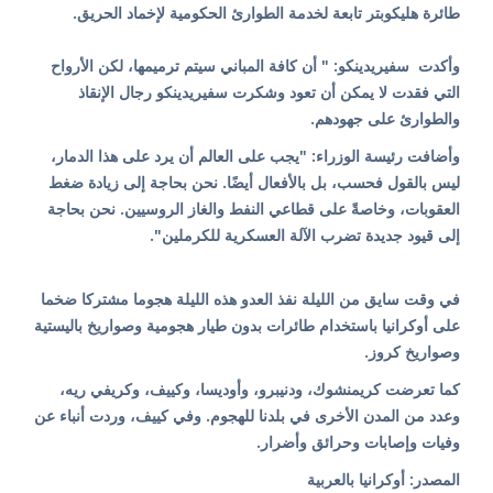
طائرة هليكوبتر تابعة لخدمة الطوارئ الحكومية لإخماد الحريق.
وأكدت سفيريدينكو: " أن كافة المباني سيتم ترميمها، لكن الأرواح
التي فقدت لا يمكن أن تعود وشكرت سفيريدينكو رجال الإنقاذ
والطوارئ على جهودهم.
وأضافت رئيسة الوزراء: "يجب على العالم أن يرد على هذا الدمار،
ليس بالقول فحسب، بل بالأفعال أيضًا. نحن بحاجة إلى زيادة ضغط
العقوبات، وخاصةً على قطاعي النفط والغاز الروسيين. نحن بحاجة
إلى قيود جديدة تضرب الآلة العسكرية للكرملين".
في وقت سايق من الليلة نفذ العدو هذه الليلة هجوما مشتركا ضخما
على أوكرانيا باستخدام طائرات بدون طيار هجومية وصواريخ باليستية
وصواريخ كروز.
كما تعرضت كريمنشوك، ودنيبرو، وأوديسا، وكييف، وكريفي ريه،
وعدد من المدن الأخرى في بلدنا للهجوم. وفي كييف، وردت أنباء عن
وفيات وإصابات وحرائق وأضرار.
المصدر: أوكرانيا بالعربية