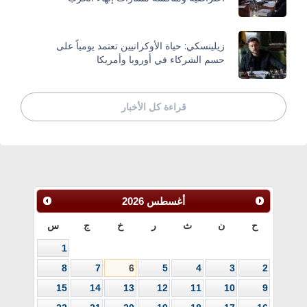
زيلينسكي: حياة الأوكرانيين تعتمد يومياً على
حسم الشركاء في أوروبا وأمريكا
قراءة كل الأخبار
أغسطس
2026
ح
ن
ث
ر
خ
ج
س
1
8
7
6
5
4
3
2
15
14
13
12
11
10
9