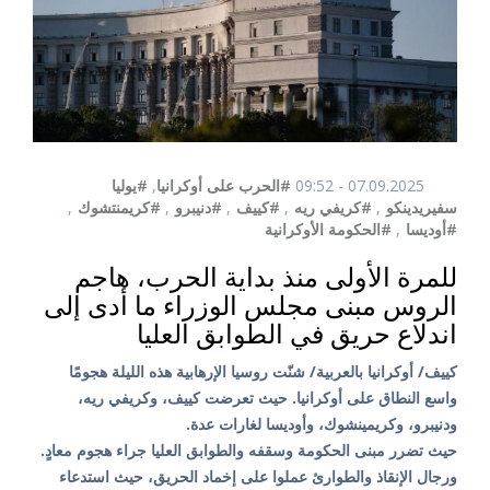
07.09.2025 - 09:52
#الحرب على أوكرانيا
,
#يوليا
سفيريدينكو
,
#كريفي ريه
,
#كييف
,
#دنيبرو
,
#كريمنتشوك
,
#أوديسا
,
#الحكومة الأوكرانية
للمرة الأولى منذ بداية الحرب، هاجم
الروس مبنى مجلس الوزراء ما أدى إلى
اندلاع حريق في الطوابق العليا
كييف/ أوكرانيا بالعربية/ شنّت روسيا الإرهابية هذه الليلة هجومًا
واسع النطاق على أوكرانيا. حيث تعرضت كييف، وكريفي ريه،
ودنيبرو، وكريمينشوك، وأوديسا لغارات عدة.
حيث تضرر مبنى الحكومة وسقفه والطوابق العليا جراء هجوم معادٍ.
ورجال الإنقاذ والطوارئ عملوا على إخماد الحريق، حيث استدعاء