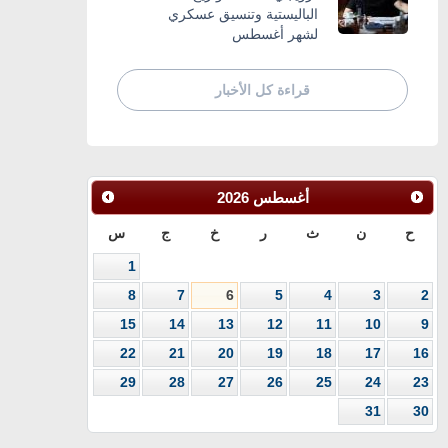
الباليستية وتنسيق عسكري
لشهر أغسطس
قراءة كل الأخبار
أغسطس
2026
ح
ن
ث
ر
خ
ج
س
1
8
7
6
5
4
3
2
15
14
13
12
11
10
9
22
21
20
19
18
17
16
29
28
27
26
25
24
23
31
30