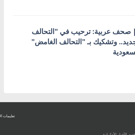
ة | صحف عربية: ترحيب في "التحالف
لامي" 34 الجديد.. وتشكيك بـ "التحالف الغامض"
لسعودية
تعليمات ال
يم الأخبار الأوكرانية