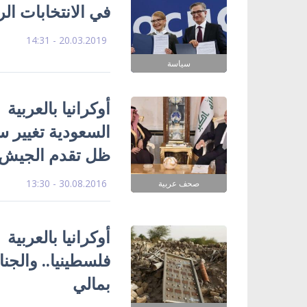
في الانتخابات الر
20.03.2019 - 14:31
سياسة
أوكرانيا بالعربي
السعودية تغيير س
ظل تقدم الجيش 
30.08.2016 - 13:30
صحف عربية
فلسطينيا.. والجن
بمالي