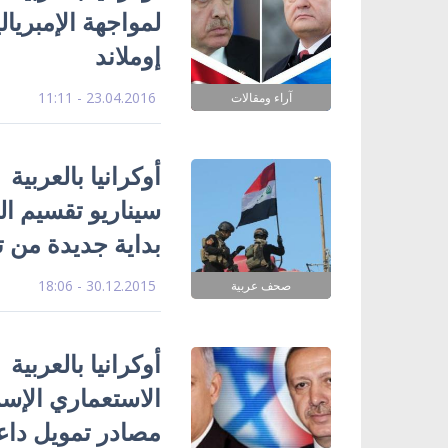
لمواجهة الإمبريال
إوملاند
23.04.2016 - 11:11
آراء ومقالات
أوكرانيا بالعربي
بداية جديدة من ت
30.12.2015 - 18:06
صحف عربية
أوكرانيا بالعربي
الاستعماري الإسر
مصادر تمويل دا