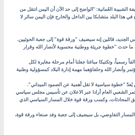
شبيبة العُمانية: "الواضح إلى حد الآن أن اليمن انتقل من
 هذا البلد متشابكا بين الداخل والخارج فإن اليمن سائر لا
 الجديد، قائلين إنه سيضيف "ورقة قوة" إلى جعبة الحوثيين.
ن ما حدث "خطوة جريئة ووطنية محسوبة لأنصار الله وقرار
اً رسمياً، وتكتيكا مباغتا جعلنا أمام مرحلة مغايرة لكل
مر وأنصار الله وحلفاؤهما مهمة إدارة البلاد كمسؤولية وطنية
س يُعدّ "خطوة سياسية لا تقل أهمية عن الصمود الميداني".
ؤتمر الشعبي العام أرادا عبر الاعلان عن تأسيس مجلس سياسي
أفق المحادثات، وكسب ورقة قوة خلال المسار السياسي الذي
لمسار التفاوضي، بل سيضيف إلى جعبة وفد صنعاء ورقة قوة،