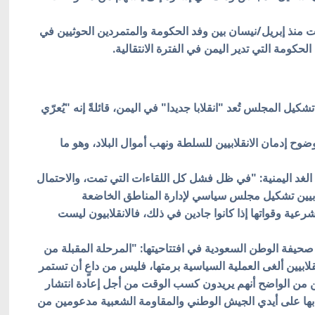
 منذ إبريل/نيسان بين وفد الحكومة والمتمردين الحوثيين في
ومة التي تدير اليمن في الفترة الانتقالية.
كيل المجلس تُعد "انقلابا جديدا" في اليمن، قائلةً إنه "يُعرّي
 إدمان الانقلابيين للسلطة ونهب أموال البلاد، وهو ما
د اليمنية: "في ظل فشل كل اللقاءات التي تمت، والاحتمال
قلابيين تشكيل مجلس سياسي لإدارة المناطق الخاضعة
عية وقواتها إذا كانوا جادين في ذلك، فالانقلابيون ليست
يفة الوطن السعودية في افتتاحيتها: "المرحلة المقبلة من
قلابيين ألغى العملية السياسية برمتها، فليس من داعٍ أن تستمر
ن من الواضح أنهم يريدون كسب الوقت من أجل إعادة انتشار
بها على أيدي الجيش الوطني والمقاومة الشعبية مدعومين من