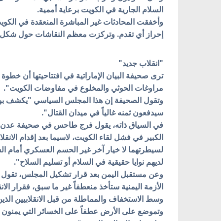
السلام الجارية في الكويت برعاية أممية.
وأخفقت المحادثات غير المباشرة المنعقدة في الكويت
إحراز أي تقدم. وتركزت معظم النقاشات حول شكل الحك
"انقلاب جديد"
ترى صحيفة البيان الإماراتية في افتتاحيتها أن خطوة تش
مراوغات الحوثي والمخلوع في مفاوضات الكويت".
وتقول الصحيفة إن هذا المجلس السياسي "يكشف بوضوح
سيدفعون ثمنه غالياً في ميدان القتال".
في السياق ذاته، يقول فرج طاحس في صحيفة عدن الغ
الكبير في فشل لقاء الكويت، لاسيما بعد إقدام الان
لسيطرتهما لا خيار آخر غير الحسم العسكري أمام الشر
لديهم نوايا حقيقية في السلام أو تسليم السلاح".
وعن مستقبل اليمن بعد قرار تشكيل المجلس، تقول صح
الأزمة اليمنية ستأخذ منعطفاً غير ما سبق، فقرار الان
وسط الاستخفاف والمماطلة من قبل الانقلابيين الذي
وتموضع على الأرض عطفاً على الخسائر التي يمنون 