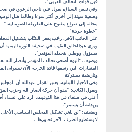
قبل قوات التحالف العربي".
وفي نفس السياق، يقول علي ناجي الرعوي في صحيفة ال
وضعية سيئة إلى أخرى أكثر سوءا وطالما ظل الوضع في
محالة إلى صراع مفتوح على الطريقة الصومالية."
"خطوة جريئة"
على الجانب الآخر، رحّب بعض الكتّاب بتشكيل المجلس
ويرى عبدالخالق النقيب في صحيفة الثورة اليمنية أ
مسؤول ووطني يتحمله المؤتمر".
ويضيف: "اليوم أضحى تحالف المؤتمر وأنصار الله تحالف
المسارات التي رسمها قادة الحرب، الآن سيتولى المؤت
وتاريخية مشتركة
وفي الأخبار اللبنانية، يعتبر لقمان عبدالله أن المجل
ويقول الكاتب: "يبدو أن حركة أنصار الله وحزب الم
أعلى في صنعاء في هذا التوقيت، الرد على انسداد 
يريدانه أن يستمر".
ويضيف: "لن يلغي تشكيل المجلس السياسي الأعلى ا
لا يستطيع الطرف الآخر تجاوزها".