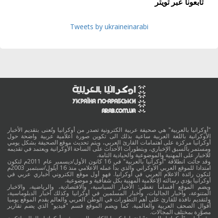
تابعونا عبر تويتر
Tweets by ukraineinarabi
"أوكرانيا بالعربية" هي صحيفة عربية الكترونية تصدر من أوكرانيا وتُعنى بتقديم الأخبار
الأوكرانية باللغة العربية ساعية بذلك الى تكوين صورة اعلامية عربية واضحة حول
أوكرانيا مركزة على اهتمامات القارئ العربي، ويتم تحديث موقع الصحيفة بشكل يومي
ومستمر بالسبق الإخباري، وبتطورات الأحداث على الساحة الأوكرانية ويعتمد في تقديمه
للاخبار على المهنية والموضوعية والحيادية التامة.
وقد جائت انطلاقة "أوكرانيا بالعربية" في 16 كانون الأول/ديسمبر عام 2011م لتكون
امتدادا للموقع العربي الاوكراني والذي بدأ عمله الاعلامي منذ 16 أيلول/سبتمبر 2003م
لتكون رائدة الاعلام العربي في أوكرانيا. فهو أول موقع الكتروني أخباري عربي في
أوكرانيا يؤدي رسالته الاعلامية المهنية بكل شفافية و موضوعية.
ويضم الموقع أقساماً تغطي: الأخبار السياسية، والاقتصادية، والرياضية، والاخبار
المتنوعة، وأخبار الجاليات، وأخبار المسلمين في أوكرانيا وكذلك أخبار الدبلوماسية،
ولتقديم نافذة للقارئ على أهم التطورات في الوطن العربي والعالم يقدم الموقع يوميا
أقوال الصحف العربية والعالمية. كما ويضم الموقع قسم "فيديو" الذي يضم تقارير
مصوَّرة بمختلف المجالات.