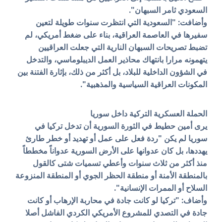
السعودي ثامر السبهان".
وأضافت: "السعودية التي انتظرت سنوات طويلة لتعين
سفيرها في العاصمة العراقية، بناء على ضغط أمريكي، لم
تضبط تصريحات السبهان النارية التي جعلت العراقيين
يتهمونه مرارا بانتهاك محاذير العمل الديبلوماسي، والتدخل
في الشؤون الداخلية للبلاد، بل أكثر من ذلك، بإثارة الفتنة بين
المكونات العراقية السياسية والمذهبية".
الحملة العسكرية التركية داخل سوريا
يرى أمين حطيط في الثورة السورية أن تدخل تركيا في
سوريا لم يكن "ردة فعل على عمل أو تهديد أو خطر طارئ
يهددها، بل كان عدوانها على الأرض السورية عدواناً مخططاً
منذ أكثر من ثلاث سنوات وأعطي تسميات شتى كالقول
بالمنطقة الأمنة أو منطقة الحظر الجوي أو المنطقة المنزوعة
السلاح أو الممرات الإنسانية".
وأضاف: "تركيا لو كانت جادة في محاربة الإرهاب أو كانت
جادة في التصدي للمشروع الأمريكي الكردي الفاشل أصلا