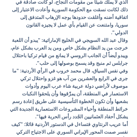
الذي لا يملك شيئا من مقومات النجاح، لو كانت صادقة في
ذلك لكانت نسقت مع الحكومة السورية وأعادت الاعتبار إلى
اتفاقية أضنه وأغلقت حدودها بوجه الإرهاب المتدفق إلى
سوريا، وامتنعت عن القيام بأي عمل لا يجيزه القانون
الدولي".
وقال عبد الله السويجي في الخليج الإماراتية: "يبدو أن اللعبة
خرجت من يد النظام بشكل خاص ومن يد العرب بشكل عام،
ويبدو أيضاً أن الجانب الروسي لا يمانع من قيام تركيا باحتلال
جرابلس ثم منبج وقد يسمح بوصولها إلى حلب".
وفي نفس السياق، قال محمد خروب في الرأي الأردنية: "ما
جرى في الرابع والعشرين من آب هو غزو واحتلال تركي
موصوف لأراضي دولة عربية شاء عرب اليوم وأدوات
الاستعمار في المنطقة، أن يمزّقوها وأن يلحقوا النكبات
بشعبها وأن تكون الخطوة التأسيسية على طريق إعادة رسم
خرائط المنطقة وأحياء المشروعات الاستعمارية الجديدة التي
يشكل أحفاد العثمانيين الجُدد رأس الحربة فيها".
أما عريب الرنتاوي فتساءل في الدستور الأردنية قائلا: "كيف
نفسر صمت المحور الإيراني السوري على الاجتياح التركي