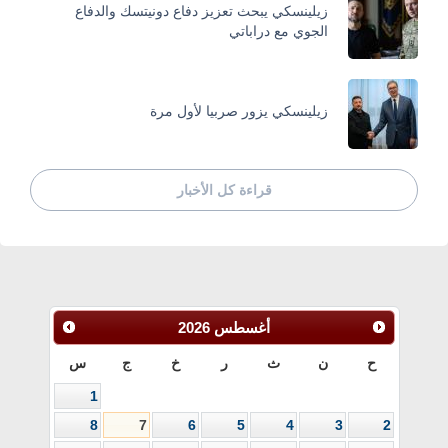
زيلينسكي يبحث تعزيز دفاع دونيتسك والدفاع
الجوي مع دراباتي
زيلينسكي يزور صربيا لأول مرة
قراءة كل الأخبار
أغسطس
2026
ح
ن
ث
ر
خ
ج
س
1
8
7
6
5
4
3
2