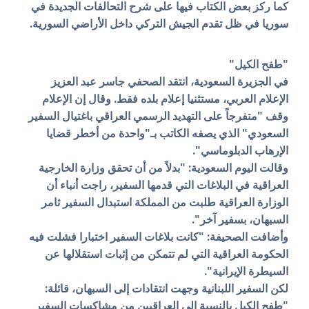
كما ركز بعض الكتاب فيها على شرح التحالفات الجديدة في
سوريا في ظل تقدم الجيش التركي داخل الأراضي السورية.
"طفح الكيل"
في الجزيرة السعودية، انتقد الصحفي جاسر عبد العزيز
الإعلام العربي، مستثنيا إعلام بلده فقط. وقال إن الإعلام
وقف "متفرجاً على التهديد الرسمي العراقي باغتيال السفير
السعودي" الذي يصفه الكاتب بـ"واحدة من أخطر قضايا
الإرهاب الدبلوماسي".
وقالت اليوم السعودية: "بدلاً من أن تحقق وزارة الخارجية
العراقية في البلاغات التي قدمها السفير، راجت أنباء أن
الوزارة العراقية طلبت من المملكة استبدال السفير ثامر
السبهان، بسفير آخر".
وأضافت الصحيفة: "كانت بلاغات السفير اختبارا فشلت فيه
الحكومة العراقية التي لم تتمكن من إثبات استقلالها عن
السيطرة الإيرانية".
لكن السفير اللبنانية وجهت انتقادات إلى السبهان، قائلة:
"طفح الكيل بالنسبة إلى العراقيين من مشاكسات السفير