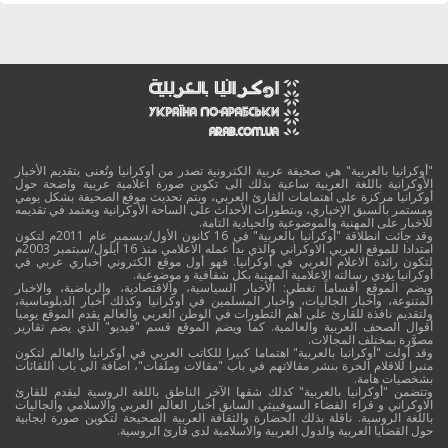
"أوكرانيا بالعربية" هي صحيفة عربية الكترونية تصدر من أوكرانيا وتُعنى بتقديم الأخبار
الأوكرانية باللغة العربية ساعية بذلك الى تكوين صورة اعلامية عربية واضحة حول
أوكرانيا مركزة على اهتمامات القارئ العربي، ويتم تحديث موقع الصحيفة بشكل يومي
ومستمر بالسبق الإخباري، وبتطورات الأحداث على الساحة الأوكرانية ويعتمد في تقديمه
للاخبار على المهنية والموضوعية والحيادية التامة.
وقد جائت انطلاقة "أوكرانيا بالعربية" في 16 كانون الأول/ديسمبر عام 2011م لتكون
امتدادا للموقع العربي الاوكراني والذي بدأ عمله الاعلامي منذ 16 أيلول/سبتمبر 2003م
لتكون رائدة الاعلام العربي في أوكرانيا. فهو أول موقع الكتروني أخباري عربي في
أوكرانيا يؤدي رسالته الاعلامية المهنية بكل شفافية و موضوعية.
ويضم الموقع أقساماً تغطي: الأخبار السياسية، والاقتصادية، والرياضية، والاخبار
المتنوعة، وأخبار الجاليات، وأخبار المسلمين في أوكرانيا وكذلك أخبار الدبلوماسية،
ولتقديم نافذة للقارئ على أهم التطورات في الوطن العربي والعالم يقدم الموقع يوميا
أقوال الصحف العربية والعالمية. كما ويضم الموقع قسم "فيديو" الذي يضم تقارير
مصوَّرة بمختلف المجالات.
وقد أولت "أوكرانيا بالعربية" اهتماما كبيرا للكاتب العربي في أوكرانيا والعالم لتكون
منبرا للاقلام الحرة بنشر مقالاتهم في باب "مقالات وملفات"، اضافة الى باب اللقائات
بشخصيات هامة.
وتتضمن "أوكرانيا بالعربية" كذلك شقها الآخر الناطق باللغة الروسية ليقدم للقارئ
الاوكراني و قراء الفضاء السوفييتي السابق أخبار العالم العربي والاسلامي والجاليات
باللغة الروسية. ناقلة بذلك الحضارة والثقافة العربية الصحيحة لتكوين صورة ايجابية
حول القضايا العربية والدول العربية والاسلامية لدى قارئ الروسية.