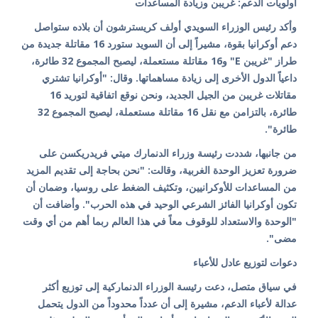
أولويات الدعم: غريبن وزيادة المساعدات
وأكد رئيس الوزراء السويدي أولف كريسترشون أن بلاده ستواصل
دعم أوكرانيا بقوة، مشيراً إلى أن السويد ستورد 16 مقاتلة جديدة من
طراز "غريبن E" و16 مقاتلة مستعملة، ليصبح المجموع 32 طائرة،
داعياً الدول الأخرى إلى زيادة مساهماتها. وقال: "أوكرانيا تشتري
مقاتلات غريبن من الجيل الجديد، ونحن نوقع اتفاقية لتوريد 16
طائرة، بالتزامن مع نقل 16 مقاتلة مستعملة، ليصبح المجموع 32
طائرة".
من جانبها، شددت رئيسة وزراء الدنمارك ميتي فريدريكسن على
ضرورة تعزيز الوحدة الغربية، وقالت: "نحن بحاجة إلى تقديم المزيد
من المساعدات للأوكرانيين، وتكثيف الضغط على روسيا، وضمان أن
تكون أوكرانيا الفائز الشرعي الوحيد في هذه الحرب". وأضافت أن
"الوحدة والاستعداد للوقوف معاً في هذا العالم ربما أهم من أي وقت
مضى".
دعوات لتوزيع عادل للأعباء
في سياق متصل، دعت رئيسة الوزراء الدنماركية إلى توزيع أكثر
عدالة لأعباء الدعم، مشيرة إلى أن عدداً محدوداً من الدول يتحمل