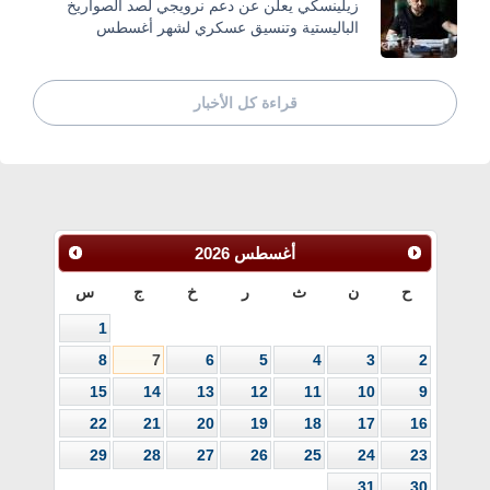
زيلينسكي يعلن عن دعم نرويجي لصد الصواريخ
الباليستية وتنسيق عسكري لشهر أغسطس
قراءة كل الأخبار
أغسطس
2026
ح
ن
ث
ر
خ
ج
س
1
8
7
6
5
4
3
2
15
14
13
12
11
10
9
22
21
20
19
18
17
16
29
28
27
26
25
24
23
31
30