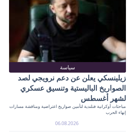
سياسة
زيلينسكي يعلن عن دعم نرويجي لصد
الصواريخ الباليستية وتنسيق عسكري
لشهر أغسطس
مباحثات أوكرانية فنلندية لتأمين صواريخ اعتراضية ومناقشة مسارات
إنهاء الحرب
06.08.2026