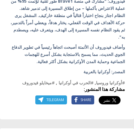
فيدوروف: "مشارك في منصة Brave1 طور تقنية تؤتمت 95% من
عملية الاعتراض بأكملها – من إطلاق المسيرة إلى تدمير شاهد.
النظام اجتاز بنجاح اختباراً قتالياً في منطقة خاركيف. المشغل يرى
حركة الأهداف في الوقت الفعلي، يختار هدفاً، ويعطي أمراً بالتدمير،
ثم يقود النظام نفسه المسيرة إلى الهدف، ويتعرف عليه، ويصطدم
به".
وأضاف فيدوروف أن الأتمتة أصبحت اتجاهاً رئيسياً في تطوير الدفاع
الجوي الحديث، مما يسمح بالاستجابة بشكل أسرع للهجمات
الجماعية وحماية المدن الأوكرانية بشكل أكثر فعالية.
المصدر: أوكرانيا بالعربية
#أوكرانيا وروسيا
,
#الحرب في أوكرانيا
,
#ميخايلو فيدوروف
مشاركة هذا المنشور:
TELEGRAM
SHARE