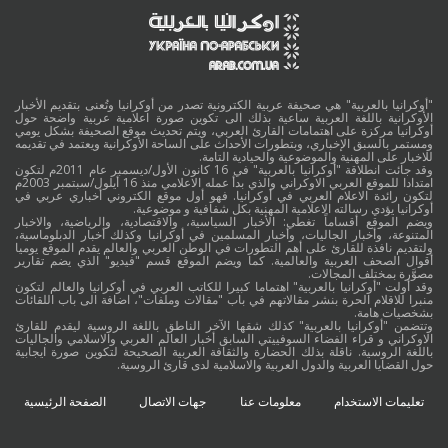
"أوكرانيا بالعربية" هي صحيفة عربية الكترونية تصدر من أوكرانيا وتُعنى بتقديم الأخبار
الأوكرانية باللغة العربية ساعية بذلك الى تكوين صورة اعلامية عربية واضحة حول
أوكرانيا مركزة على اهتمامات القارئ العربي، ويتم تحديث موقع الصحيفة بشكل يومي
ومستمر بالسبق الإخباري، وبتطورات الأحداث على الساحة الأوكرانية ويعتمد في تقديمه
للاخبار على المهنية والموضوعية والحيادية التامة.
وقد جائت انطلاقة "أوكرانيا بالعربية" في 16 كانون الأول/ديسمبر عام 2011م لتكون
امتدادا للموقع العربي الاوكراني والذي بدأ عمله الاعلامي منذ 16 أيلول/سبتمبر 2003م
لتكون رائدة الاعلام العربي في أوكرانيا. فهو أول موقع الكتروني أخباري عربي في
أوكرانيا يؤدي رسالته الاعلامية المهنية بكل شفافية و موضوعية.
ويضم الموقع أقساماً تغطي: الأخبار السياسية، والاقتصادية، والرياضية، والاخبار
المتنوعة، وأخبار الجاليات، وأخبار المسلمين في أوكرانيا وكذلك أخبار الدبلوماسية،
ولتقديم نافذة للقارئ على أهم التطورات في الوطن العربي والعالم يقدم الموقع يوميا
أقوال الصحف العربية والعالمية. كما ويضم الموقع قسم "فيديو" الذي يضم تقارير
مصوَّرة بمختلف المجالات.
وقد أولت "أوكرانيا بالعربية" اهتماما كبيرا للكاتب العربي في أوكرانيا والعالم لتكون
منبرا للاقلام الحرة بنشر مقالاتهم في باب "مقالات وملفات"، اضافة الى باب اللقائات
بشخصيات هامة.
وتتضمن "أوكرانيا بالعربية" كذلك شقها الآخر الناطق باللغة الروسية ليقدم للقارئ
الاوكراني و قراء الفضاء السوفييتي السابق أخبار العالم العربي والاسلامي والجاليات
باللغة الروسية. ناقلة بذلك الحضارة والثقافة العربية الصحيحة لتكوين صورة ايجابية
حول القضايا العربية والدول العربية والاسلامية لدى قارئ الروسية.
تعليمات الاستخدام
معلومات عنا
جهات الاتصال
الصفحة الرئيسية