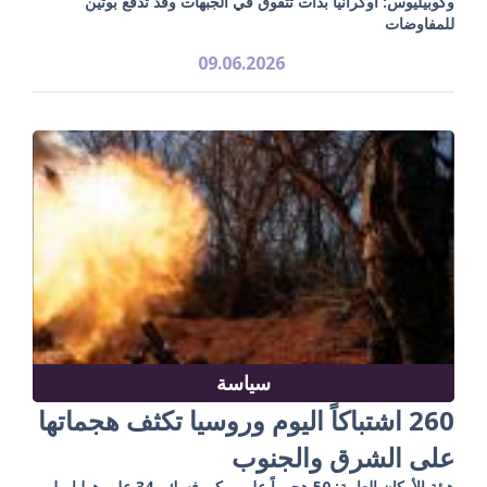
وكوبيليوس: أوكرانيا بدأت تتفوق في الجبهات وقد تدفع بوتين
للمفاوضات
09.06.2026
سياسة
260 اشتباكاً اليوم وروسيا تكثف هجماتها
على الشرق والجنوب
هيئة الأركان العامة: 50 هجوماً على بوكروفسك و34 على هوليايبيل