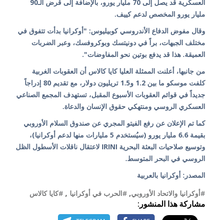
العسكرية قد يصل إلى 70 مليار يورو، بالإضافة إلى قرض الـ90
مليار يورو المخصص لدعم كييف.
وقال مفوض الدفاع الأندروسي كوبيليوس: "أوكرانيا بدأت تتفوق في
مختلف الجبهات، براً في دونيتسك وبوكروفسك، وعبر الضربات
العميقة. هذا قد يدفع بوتين نحو المفاوضات".
من جانبها، أعلنت الممثلة العليا كايا كالاس أن العقوبات الغربية
كلفت موسكو ما بين 1.2 و1.5 تريليون دولار، مع تقديم 80 إدراجاً
جديداً في قوائم العقوبات الأسبوع المقبل، تستهدف المجمع الصناعي
العسكري الروسي ومنتهكي حقوق الإنسان والدعاة.
كما تم الإعلان عن رفع الفيتو المجري عن صندوق السلام الأوروبي
بقيمة 6.6 مليار يورو (سيُستخدم 5 مليارات منها لدعم أوكرانيا)،
وتوسيع صلاحيات البعثة البحرية IRINI لاعتقال ناقلات الأسطول الظل
الروسي في البحر المتوسط.
المصدر: أوكرانيا بالعربية
#أوكرانيا والاتحاد الأوروبي
,
#الحرب في أوكرانيا
,
#كايا كالاس
مشاركة هذا المنشور: