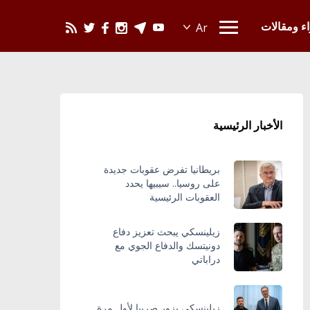
يحدث في العالم
اء ومقالات
الأخبار الرئيسية
بريطانيا تفرض عقوبات جديدة
على روسيا.. سيبيها يحدد
العقوبات الرئيسية
زيلينسكي يبحث تعزيز دفاع
دونيتسك والدفاع الجوي مع
دراباتي
زيلينسكي يزور صربيا لأول مرة