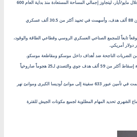
المساحة الخاضعة لسيطرتها بلغت نحو 100 كيلومتر مربع خلال مايو/أيار، ليتجاوز إجمالي المساحة المستعادة منذ بداية العام 600
وأفادت، بأن وحدات الأنظمة غير المأهولة استهدفت أكثر من 88 ألف هدف، وأسهمت في تحييد أكثر من 30.5 ألف عسكري
استهدفت وسائل Deep Strike على ما يقارب 111 موقعاً تابعاً للمجمع الصناعي العسكري الروسي وقطاعي الطاقة والوقود،
من الضربات الناجحة ضد أهداف داخل موسكو ومقاطعة موسكو.
وفي مجال الدفاع الجوي، أعلنت القوات المسلحة الأوكرانية إسقاط أكثر من 59 ألف هدف جوي والتصدي لـ25 هجوماً صاروخياً
كما نفذت القوات البحرية الأوكرانية نحو 1500 مهمة، وأسهمت في تأمين عبور 633 سفينة إلى موانئ أوديسا الكبرى وموانئ نهر
ماع الشهري تحديد المهام المطلوبة لجميع مكونات الجيش للفترة