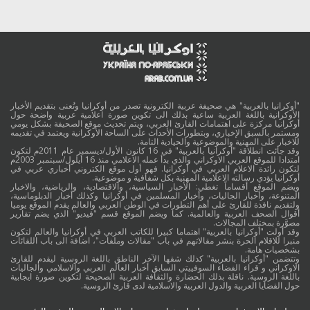
"أوكرانيا بالعربية" هي صحيفة عربية الكترونية تصدر من أوكرانيا وتُعنى بتقديم الأخبار
الأوكرانية باللغة العربية ساعية بذلك الى تكوين صورة اعلامية عربية واضحة حول
أوكرانيا مركزة على اهتمامات القارئ العربي، ويتم تحديث موقع الصحيفة بشكل يومي
ومستمر بالسبق الإخباري، وبتطورات الأحداث على الساحة الأوكرانية ويعتمد في تقديمه
للاخبار على المهنية والموضوعية والحيادية التامة.
وقد جائت انطلاقة "أوكرانيا بالعربية" في 16 كانون الأول/ديسمبر عام 2011م لتكون
امتدادا للموقع العربي الاوكراني والذي بدأ عمله الاعلامي منذ 16 أيلول/سبتمبر 2003م
لتكون رائدة الاعلام العربي في أوكرانيا. فهو أول موقع الكتروني أخباري عربي في
أوكرانيا يؤدي رسالته الاعلامية المهنية بكل شفافية و موضوعية.
ويضم الموقع أقساماً تغطي: الأخبار السياسية، والاقتصادية، والرياضية، والاخبار
المتنوعة، وأخبار الجاليات، وأخبار المسلمين في أوكرانيا وكذلك أخبار الدبلوماسية،
ولتقديم نافذة للقارئ على أهم التطورات في الوطن العربي والعالم يقدم الموقع يوميا
أقوال الصحف العربية والعالمية. كما ويضم الموقع قسم "فيديو" الذي يضم تقارير
مصوَّرة بمختلف المجالات.
وقد أولت "أوكرانيا بالعربية" اهتماما كبيرا للكاتب العربي في أوكرانيا والعالم لتكون
منبرا للاقلام الحرة بنشر مقالاتهم في باب "مقالات وملفات"، اضافة الى باب اللقائات
بشخصيات هامة.
وتتضمن "أوكرانيا بالعربية" كذلك شقها الآخر الناطق باللغة الروسية ليقدم للقارئ
الاوكراني و قراء الفضاء السوفييتي السابق أخبار العالم العربي والاسلامي والجاليات
باللغة الروسية. ناقلة بذلك الحضارة والثقافة العربية الصحيحة لتكوين صورة ايجابية
حول القضايا العربية والدول العربية والاسلامية لدى قارئ الروسية.