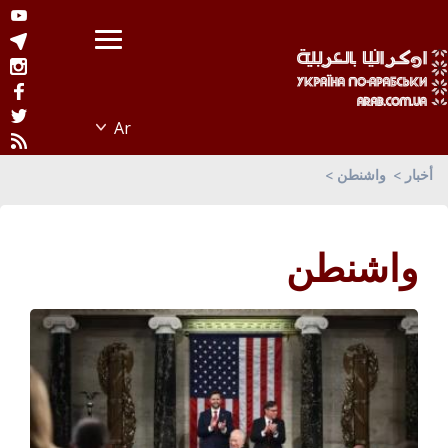
أخبار
واشنطن
واشنطن