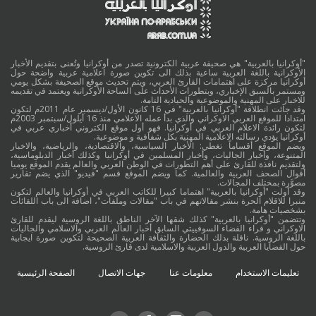
"أوكرانيا بالعربية" هي صحيفة عربية الكترونية تصدر من أوكرانيا وتُعنى بتقديم الأخبار
الأوكرانية باللغة العربية ساعية بذلك الى تكوين صورة اعلامية عربية واضحة حول
أوكرانيا مركزة على اهتمامات القارئ العربي، ويتم تحديث موقع الصحيفة بشكل يومي
ومستمر بالسبق الإخباري، وبتطورات الأحداث على الساحة الأوكرانية ويعتمد في تقديمه
للاخبار على المهنية والموضوعية والحيادية التامة.
وقد جائت انطلاقة "أوكرانيا بالعربية" في 16 كانون الأول/ديسمبر عام 2011م لتكون
امتدادا للموقع العربي الاوكراني والذي بدأ عمله الاعلامي منذ 16 أيلول/سبتمبر 2003م
لتكون رائدة الاعلام العربي في أوكرانيا. فهو أول موقع الكتروني أخباري عربي في
أوكرانيا يؤدي رسالته الاعلامية المهنية بكل شفافية و موضوعية.
ويضم الموقع أقساماً تغطي: الأخبار السياسية، والاقتصادية، والرياضية، والاخبار
المتنوعة، وأخبار الجاليات، وأخبار المسلمين في أوكرانيا وكذلك أخبار الدبلوماسية،
ولتقديم نافذة للقارئ على أهم التطورات في الوطن العربي والعالم يقدم الموقع يوميا
أقوال الصحف العربية والعالمية. كما ويضم الموقع قسم "فيديو" الذي يضم تقارير
مصوَّرة بمختلف المجالات.
وقد أولت "أوكرانيا بالعربية" اهتماما كبيرا للكاتب العربي في أوكرانيا والعالم لتكون
منبرا للاقلام الحرة بنشر مقالاتهم في باب "مقالات وملفات"، اضافة الى باب اللقائات
بشخصيات هامة.
وتتضمن "أوكرانيا بالعربية" كذلك شقها الآخر الناطق باللغة الروسية ليقدم للقارئ
الاوكراني و قراء الفضاء السوفييتي السابق أخبار العالم العربي والاسلامي والجاليات
باللغة الروسية. ناقلة بذلك الحضارة والثقافة العربية الصحيحة لتكوين صورة ايجابية
حول القضايا العربية والدول العربية والاسلامية لدى قارئ الروسية.
تعليمات الاستخدام
معلومات عنا
جهات الاتصال
الصفحة الرئيسية