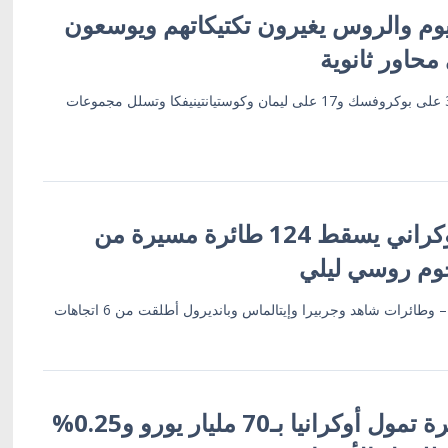
في يوم والروس يغيرون تكتيكاتهم ويوسعون
محاور ثانوية
38 هجوماً على هوليايبيل و30 على بوكروفسك و17 على ليمان وكوستيانتينيفكا وتسلل مجموعات
الدفاع الجوي الأوكراني يسقط 124 طائرة مسيرة من
قمة الناتو في أنقرة تمول أوكرانيا بـ70 مليار يورو و0.25%