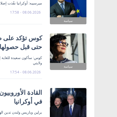
ميرسييه: أوكرانيا نفّذت إص
08.06.2026 - 17:58
سياسة
كوس تؤكد على ضرو
حتى قبل حصولها 
كوس: سأكون سعيدة للغاية إذا 
ولايتي
سياسة
08.06.2026 - 17:54
القادة الأوروبيو
في أوكرانيا
برلين وباريس ولندن تدين ال