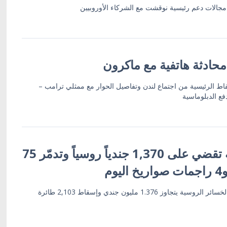
 مجالات دعم رئيسية نوقشت مع الشركاء الأوروبيين
حادثة هاتفية مع ماكرون
نقاط الرئيسية من اجتماع لندن وتفاصيل الحوار مع ممثلي ترامب –
ع الدبلوماسية
القوات الأوكرانية تقضي على 1,370 جندياً روسياً وتدمّر 75
وم
هيئة الأركان العامة: إجمالي الخسائر الروسية يتجاوز 1.376 مليون جندي وإسقاط 2,103 طائرة