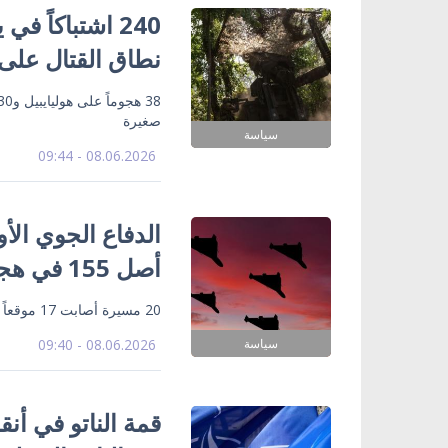
240 اشتباكاً 
نطاق القتال على 
صغيرة
سياسة
08.06.2026 - 09:44
أصل 155 في هجوم روسي ليلي
20 مسيرة أصابت 17 موقعاً – وطائرات شاهد وجربيرا وإيتالماس وبانديرول أطلقت من 6 اتجاهات
سياسة
08.06.2026 - 09:40