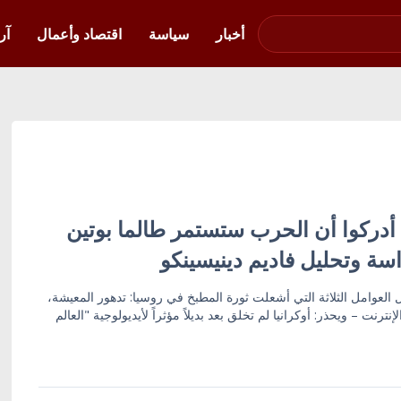
صوت فلسطين في
أوكرانيا
أخبار
سياسة
اقتصاد وأعمال
آر
س أدركوا أن الحرب ستستمر طالما بوتين
سة وتحليل فاديم دينيسينكو
 العوامل الثلاثة التي أشعلت ثورة المطبخ في روسيا: تدهور المعيشة،
نترنت – ويحذر: أوكرانيا لم تخلق بعد بديلاً مؤثراً لأيديولوجية "العالم