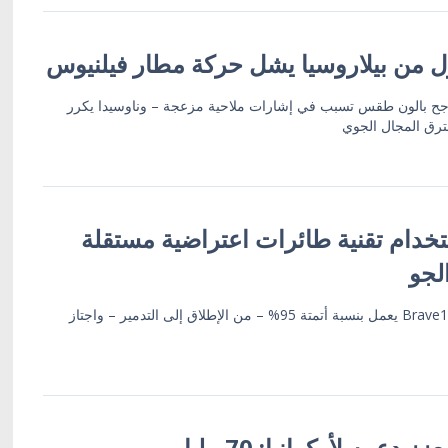
من بيلاروسيا يشل حركة مطار فيلنيوس
لأرجح بالون طقس تسبب في إشارات ملاحية مزعجة – وناوسيدا يكرر
ترق المجال الجوي
تخدام تقنية طائرات اعتراضية مستقلة
لجو
وزير الدفاع فيدوروف: نظام Brave1 يعمل بنسبة أتمتة 95% – من الإطلاق إلى التدمير – واجتاز
الاتحاد الأوروبي يعزز دعمه لأوكرانيا: 70 مليار يورو