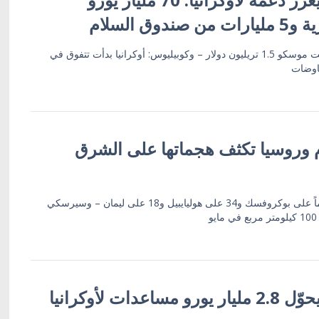
ق السلام
كالاس: العقوبات الغربية كلفت موسكو 1.5 تريليون دولار – وكوبيليوس: أوكرانيا بدأت تتفوق في
فاوضات
اليوم وروسيا تكثف هجماتها على الشرق
هيئة الأركان العامة: 50 هجوماً على بوكروفسك و34 على هوليايبيل و18 على ليمان – وسيرسكي
عدات لأوكرانيا