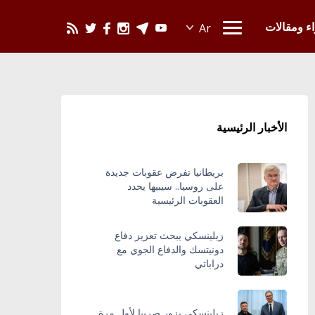
يحدث في العالم
اء ومقالات
الأخبار الرئيسية
بريطانيا تفرض عقوبات جديدة
على روسيا.. سيبيها يحدد
العقوبات الرئيسية
زيلينسكي يبحث تعزيز دفاع
دونيتسك والدفاع الجوي مع
دراباتي
زيلينسكي يزور صربيا لأول مرة