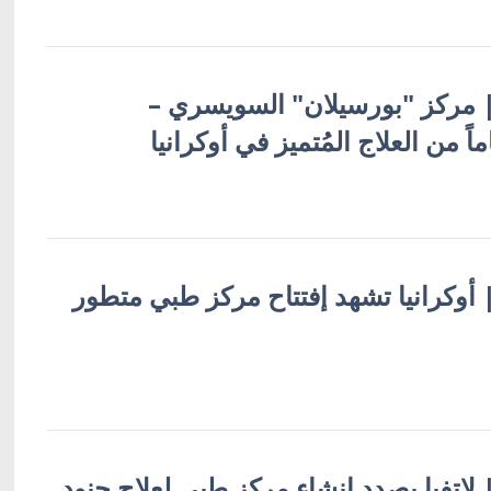
ة | مركز "بورسيلان" السويسري –
 | أوكرانيا تشهد إفتتاح مركز طبي متطور
 | لاتفيا بصدد إنشاء مركز طبي لعلاج جنود