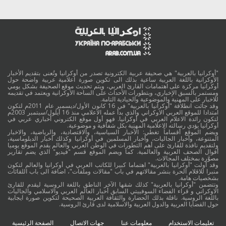
"أوكرانيا بالعربية" هي صحيفة عربية الكترونية تصدر من أوكرانيا وتُعنى بتقديم الأخبار
الأوكرانية باللغة العربية ساعية بذلك الى تكوين صورة اعلامية عربية واضحة حول
أوكرانيا مركزة على اهتمامات القارئ العربي، ويتم تحديث موقع الصحيفة بشكل يومي
ومستمر بالسبق الإخباري، وبتطورات الأحداث على الساحة الأوكرانية ويعتمد في تقديمه
للاخبار على المهنية والموضوعية والحيادية التامة.
وقد جائت انطلاقة "أوكرانيا بالعربية" في 16 كانون الأول/ديسمبر عام 2011م لتكون
امتدادا للموقع العربي الاوكراني والذي بدأ عمله الاعلامي منذ 16 أيلول/سبتمبر 2003م
لتكون رائدة الاعلام العربي في أوكرانيا. فهو أول موقع الكتروني أخباري عربي في
أوكرانيا يؤدي رسالته الاعلامية المهنية بكل شفافية و موضوعية.
ويضم الموقع أقساماً تغطي: الأخبار السياسية، والاقتصادية، والرياضية، والاخبار
المتنوعة، وأخبار الجاليات، وأخبار المسلمين في أوكرانيا وكذلك أخبار الدبلوماسية،
ولتقديم نافذة للقارئ على أهم التطورات في الوطن العربي والعالم يقدم الموقع يوميا
أقوال الصحف العربية والعالمية. كما ويضم الموقع قسم "فيديو" الذي يضم تقارير
مصوَّرة بمختلف المجالات.
وقد أولت "أوكرانيا بالعربية" اهتماما كبيرا للكاتب العربي في أوكرانيا والعالم لتكون
منبرا للاقلام الحرة بنشر مقالاتهم في باب "مقالات وملفات"، اضافة الى باب اللقائات
بشخصيات هامة.
وتتضمن "أوكرانيا بالعربية" كذلك شقها الآخر الناطق باللغة الروسية ليقدم للقارئ
الاوكراني و قراء الفضاء السوفييتي السابق أخبار العالم العربي والاسلامي والجاليات
باللغة الروسية. ناقلة بذلك الحضارة والثقافة العربية الصحيحة لتكوين صورة ايجابية
حول القضايا العربية والدول العربية والاسلامية لدى قارئ الروسية.
تعليمات الاستخدام
معلومات عنا
جهات الاتصال
الصفحة الرئيسية