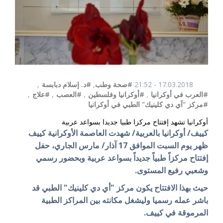
17.03.2018 - 21:52
#صحة وطب
,
#د. إسلام دبابسة
,
#العرب في أوكرانيا
,
#أوكرانيا وفلسطين
,
#العصب
,
#علاج
,
#مركز "آي دي كلينيك" الطبي في أوكرانيا
أوكرانيا تشهد إفتتاح مركزا طبيا جديدا بسواعد عربية
كييف/ أوكرانيا بالعربية/ شهدت العاصمة الأوكرانية كييف
ظهر يوم السبت الموافق 17 آذار/ مارس الجاري، حفل
إفتتاح مركزاً طبياً جديداً بسواعد عربية وبحضور رسمي
وشعبي رفيع المستوى.
حيث بهذا الافتتاح يكون
مركز "أي دي كلينيك" الطبي قد
باشر عمله رسميا وليشغل
مكانته بين المراكز الطبية
المرموقة في كييف.