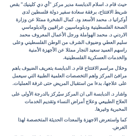
حيث قام د. اسلام الدبابسة مدير مركز "أي دي كلينيك" بقص
شريط الافتتاح، برفقة سعادة سفير دولة فلسطين لدى
أوكرانيا د. محمد الأسعد ود. كمال الشخرة ممثلا عن وزارة
الصحة الفلسطينية ودبلوماسيين عراقيين والدبلوماسي
الاردني د. محمد الهواملة ورجل الأعمال المعروف محمد
سليم العطي وضيوف الشرف من الوطن الفلسطيني وعلى
راسهم العميد سعيد النجار ممثلا عن الأجهزة الأمنية
والخدمات العسكرية الفلسطينية.
وخلال مراسم الافتتاح قام د. الدبابسة بتعريف الضيوف باهم
مرافئ المركز واهم التخصصات العلمية الطبية التي سيعمل
على علاجها، بدءا من استقبال المريض حتى غرفة العمليات.
واشار د. الدبابسة الى ان المركز سيُركز بالدرجة الأولى على
العلاج الطبيعي وعلاج أمراض النساء وتقديم الخدمات
المخبرية وغيرها.
كما واستعرض الاجهزة والمعدات الحديثة المتخصصة لهذا
الغرض.