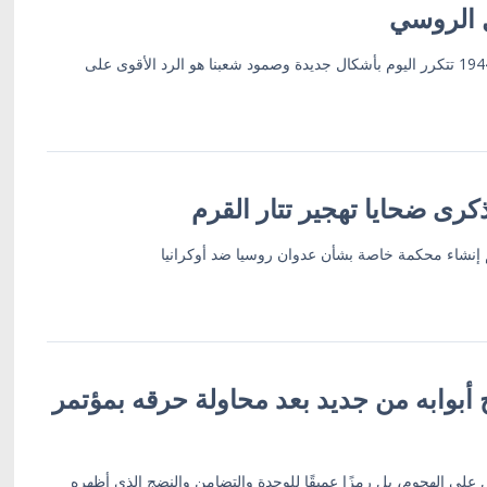
ل الروسي
المفتي روستاموف: جريمة 1944 تتكرر اليوم بأشكال جديدة وصمود شعبنا هو الرد الأقوى على
رى ضحايا تهجير تتار القرم
 إنشاء محكمة خاصة بشأن عدوان روسيا ضد أوكرانيا
أبوابه من جديد بعد محاولة حرقه بمؤتمر
ٍ على الهجوم، بل رمزًا عميقًا للوحدة والتضامن والنضج الذي أظهره