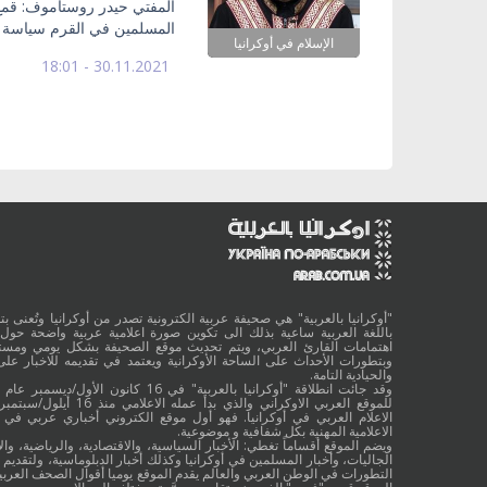
المفتي حيدر روستاموف: قمع
المسلمين في القرم سياسة 
الإسلام في أوكرانيا
30.11.2021 - 18:01
"أوكرانيا بالعربية" هي صحيفة عربية الكترونية تصدر من أوكرانيا وتُعنى بتقد
باللغة العربية ساعية بذلك الى تكوين صورة اعلامية عربية واضحة حول 
اهتمامات القارئ العربي، ويتم تحديث موقع الصحيفة بشكل يومي ومستم
وبتطورات الأحداث على الساحة الأوكرانية ويعتمد في تقديمه للاخبار على
والحيادية التامة.
الاعلام العربي في أوكرانيا. فهو أول موقع الكتروني أخباري عربي في أ
الاعلامية المهنية بكل شفافية و موضوعية.
ويضم الموقع أقساماً تغطي: الأخبار السياسية، والاقتصادية، والرياضية، والا
الجاليات، وأخبار المسلمين في أوكرانيا وكذلك أخبار الدبلوماسية، ولتقديم 
التطورات في الوطن العربي والعالم يقدم الموقع يوميا أقوال الصحف العربية