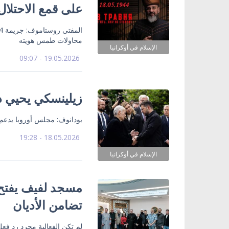
على قمع الاحتلا
محاولات طمس هويته
الإسلام في أوكرانيا
19.05.2026 - 09:07
زيلينسكي يحيي ذك
بودانوف: مجلس أوروبا يدعم
18.05.2026 - 19:28
الإسلام في أوكرانيا
مسجد لفيف يفتح 
تضامن الأديان
لم تكن الفعالية مجرد رد فعل