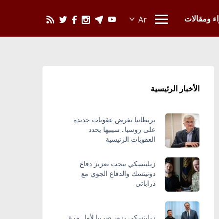
يحدث في العالم
اء ومقالات
الأخبار الرئيسية
بريطانيا تفرض عقوبات جديدة
على روسيا.. سيبيها يحدد
العقوبات الرئيسية
زيلينسكي يبحث تعزيز دفاع
دونيتسك والدفاع الجوي مع
دراباتي
زيلينسكي يزور صربيا لأول مرة