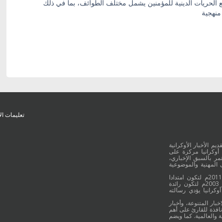
 الحريات الدينية للمؤمنين يشمل مختلف الطوائف، بما في ذلك
منهجية
تعليمات ال
يم الأخبار الأوكرانية
أوكرانيا مركزة على
ر بالسبق الإخباري،
 المهنية والموضوعية
وقد جائت انطلاقة "أوكرانيا بالعربية" في 16 كانون الأول/ديسمبر عام 2011م لتكون امتدادا
للموقع العربي الاوكراني والذي بدأ عمله الاعلامي منذ 16 أيلول/سبتمبر 2003م لتكون رائدة
وكرانيا يؤدي رسالته
خبار المتنوعة، وأخبار
نافذة للقارئ على أهم
 والعالمية. كما ويضم