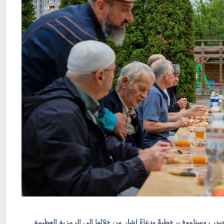
يدر روستاموف، خطبةً ودعاءً اشار من خلالها إلى الرمزية العظيمة