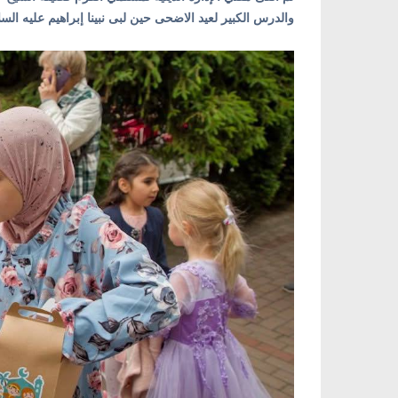
والدرس الكبير لعيد الاضحى حين لبى نبينا إبراهيم عليه السل