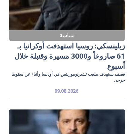
سياسة
زيلينسكي: روسيا استهدفت أوكرانيا بـ
61 صاروخاً و3000 مسيرة وقنبلة خلال
أسبوع
قصف يستهدف ملعب تشيرنوموريتس في أوديسا وأنباء عن سقوط
جرحى
09.08.2026