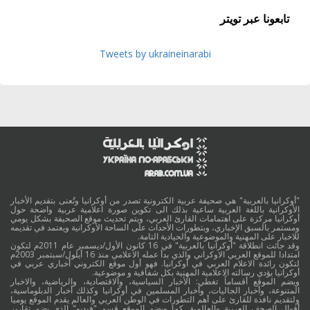
تابعونا عبر تويتر
Tweets by ukraineinarabi
"أوكرانيا بالعربية" هي صحيفة عربية الكترونية تصدر من أوكرانيا وتُعنى بتقديم الأخبار
الأوكرانية باللغة العربية ساعية بذلك الى تكوين صورة اعلامية عربية واضحة حول
أوكرانيا مركزة على اهتمامات القارئ العربي، ويتم تحديث موقع الصحيفة بشكل يومي
ومستمر بالسبق الإخباري، وبتطورات الأحداث على الساحة الأوكرانية ويعتمد في تقديمه
للاخبار على المهنية والموضوعية والحيادية التامة.
وقد جائت انطلاقة "أوكرانيا بالعربية" في 16 كانون الأول/ديسمبر عام 2011م لتكون
امتدادا للموقع العربي الاوكراني والذي بدأ عمله الاعلامي منذ 16 أيلول/سبتمبر 2003م
لتكون رائدة الاعلام العربي في أوكرانيا. فهو أول موقع الكتروني أخباري عربي في
أوكرانيا يؤدي رسالته الاعلامية المهنية بكل شفافية و موضوعية.
ويضم الموقع أقساماً تغطي: الأخبار السياسية، والاقتصادية، والرياضية، والاخبار
المتنوعة، وأخبار الجاليات، وأخبار المسلمين في أوكرانيا وكذلك أخبار الدبلوماسية،
ولتقديم نافذة للقارئ على أهم التطورات في الوطن العربي والعالم يقدم الموقع يوميا
أقوال الصحف العربية والعالمية. كما ويضم الموقع قسم "فيديو" الذي يضم تقارير