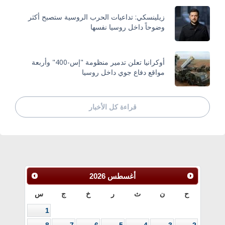
زيلينسكي: تداعيات الحرب الروسية ستصبح أكثر
وضوحاً داخل روسيا نفسها
أوكرانيا تعلن تدمير منظومة "إس-400" وأربعة
مواقع دفاع جوي داخل روسيا
قراءة كل الأخبار
أغسطس
2026
ح
ن
ث
ر
خ
ج
س
1
8
7
6
5
4
3
2