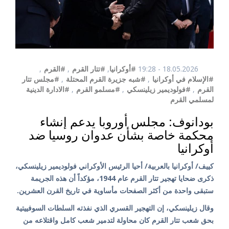
18.05.2026 - 19:28
#أوكرانيا
,
#تتار القرم
,
#القرم
,
#الإسلام في أوكرانيا
,
#شبه جزيرة القرم المحتلة
,
#مجلس تتار
القرم
,
#فولوديمير زيلينسكي
,
#مسلمو القرم
,
#الادارة الدينية
لمسلمي القرم
بودانوف: مجلس أوروبا يدعم إنشاء
محكمة خاصة بشأن عدوان روسيا ضد
أوكرانيا
كييف/ أوكرانيا بالعربية/ أحيا الرئيس الأوكراني فولوديمير زيلينسكي،
ذكرى ضحايا تهجير تتار القرم عام 1944، مؤكداً أن هذه الجريمة
ستبقى واحدة من أكثر الصفحات مأساوية في تاريخ القرن العشرين.
وقال زيلينسكي، إن التهجير القسري الذي نفذته السلطات السوفييتية
بحق شعب تتار القرم كان محاولة لتدمير شعب كامل واقتلاعه من