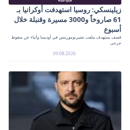
زيلينسكي: روسيا استهدفت أوكرانيا بـ
61 صاروخاً و3000 مسيرة وقنبلة خلال
أسبوع
قصف يستهدف ملعب تشيرنوموريتس في أوديسا وأنباء عن سقوط
جرحى
09.08.2026