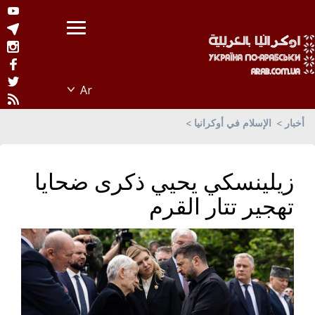
أخبار
الإسلام في أوكرانيا
زيلينسكي يحيي ذكرى ضحايا
تهجير تتار القرم