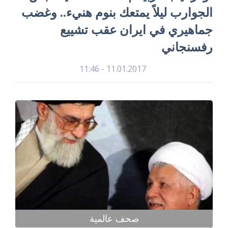
الجوارب ليلاً يمتعك بنوم هنيء.. وغضب
جماهيري في ايران عقب تشييع
رفسنجاني
11.01.2017 - 11:46
صحف عالمية