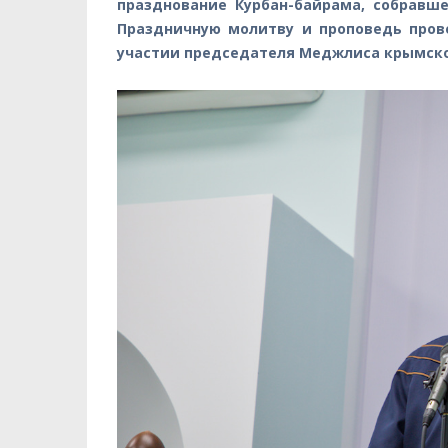
празднование Курбан-байрама, собравш
Праздничную молитву и проповедь про
участии председателя Меджлиса крымско