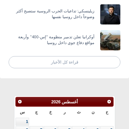
زيلينسكي: تداعيات الحرب الروسية ستصبح أكثر
وضوحاً داخل روسيا نفسها
أوكرانيا تعلن تدمير منظومة "إس-400" وأربعة
مواقع دفاع جوي داخل روسيا
قراءة كل الأخبار
أغسطس
2026
ح
ن
ث
ر
خ
ج
س
1