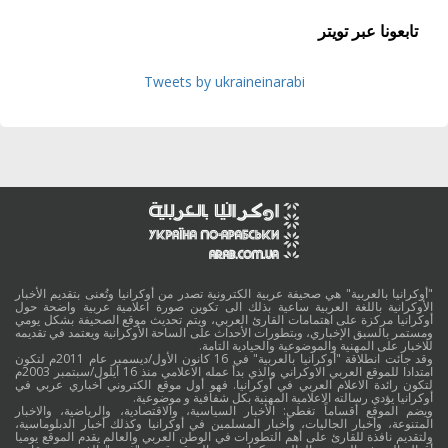
تابعونا عبر تويتر
Tweets by ukraineinarabi
"أوكرانيا بالعربية" هي صحيفة عربية الكترونية تصدر من أوكرانيا وتُعنى بتقديم الأخبار
الأوكرانية باللغة العربية ساعية بذلك الى تكوين صورة اعلامية عربية واضحة حول
أوكرانيا مركزة على اهتمامات القارئ العربي، ويتم تحديث موقع الصحيفة بشكل يومي
ومستمر بالسبق الإخباري، وبتطورات الأحداث على الساحة الأوكرانية ويعتمد في تقديمه
للاخبار على المهنية والموضوعية والحيادية التامة.
وقد جائت انطلاقة "أوكرانيا بالعربية" في 16 كانون الأول/ديسمبر عام 2011م لتكون
امتدادا للموقع العربي الاوكراني والذي بدأ عمله الاعلامي منذ 16 أيلول/سبتمبر 2003م
لتكون رائدة الاعلام العربي في أوكرانيا. فهو أول موقع الكتروني أخباري عربي في
أوكرانيا يؤدي رسالته الاعلامية المهنية بكل شفافية و موضوعية.
ويضم الموقع أقساماً تغطي: الأخبار السياسية، والاقتصادية، والرياضية، والاخبار
المتنوعة، وأخبار الجاليات، وأخبار المسلمين في أوكرانيا وكذلك أخبار الدبلوماسية،
ولتقديم نافذة للقارئ على أهم التطورات في الوطن العربي والعالم يقدم الموقع يوميا