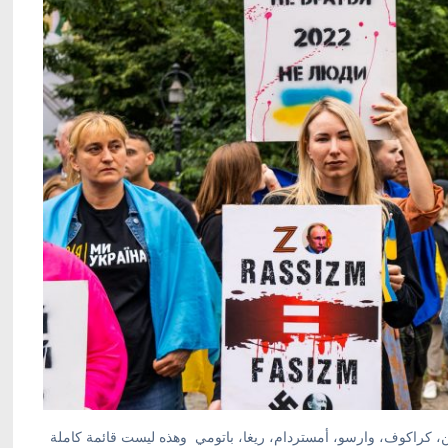
ين، كراكوف، وارسو، أمستردام، ريغا، باتومي وهذه ليست قائمة كاملة