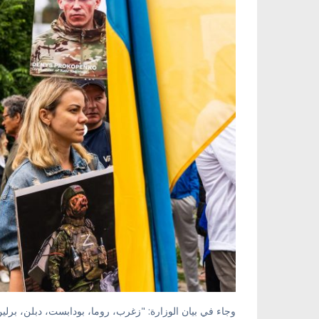
وجاء في بيان الوزارة: "زغرب، روما، بودابست، دبلن، برل