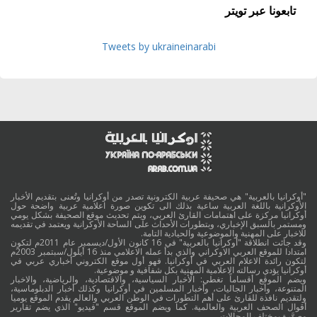
تابعونا عبر تويتر
Tweets by ukraineinarabi
"أوكرانيا بالعربية" هي صحيفة عربية الكترونية تصدر من أوكرانيا وتُعنى بتقديم الأخبار
الأوكرانية باللغة العربية ساعية بذلك الى تكوين صورة اعلامية عربية واضحة حول
أوكرانيا مركزة على اهتمامات القارئ العربي، ويتم تحديث موقع الصحيفة بشكل يومي
ومستمر بالسبق الإخباري، وبتطورات الأحداث على الساحة الأوكرانية ويعتمد في تقديمه
للاخبار على المهنية والموضوعية والحيادية التامة.
وقد جائت انطلاقة "أوكرانيا بالعربية" في 16 كانون الأول/ديسمبر عام 2011م لتكون
امتدادا للموقع العربي الاوكراني والذي بدأ عمله الاعلامي منذ 16 أيلول/سبتمبر 2003م
لتكون رائدة الاعلام العربي في أوكرانيا. فهو أول موقع الكتروني أخباري عربي في
أوكرانيا يؤدي رسالته الاعلامية المهنية بكل شفافية و موضوعية.
ويضم الموقع أقساماً تغطي: الأخبار السياسية، والاقتصادية، والرياضية، والاخبار
المتنوعة، وأخبار الجاليات، وأخبار المسلمين في أوكرانيا وكذلك أخبار الدبلوماسية،
ولتقديم نافذة للقارئ على أهم التطورات في الوطن العربي والعالم يقدم الموقع يوميا
أقوال الصحف العربية والعالمية. كما ويضم الموقع قسم "فيديو" الذي يضم تقارير
مصوَّرة بمختلف المجالات.