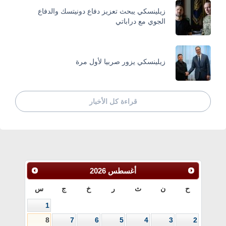
زيلينسكي يبحث تعزيز دفاع دونيتسك والدفاع
الجوي مع دراباتي
زيلينسكي يزور صربيا لأول مرة
قراءة كل الأخبار
أغسطس
2026
ح
ن
ث
ر
خ
ج
س
1
8
7
6
5
4
3
2