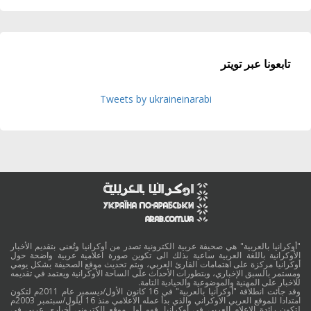
تابعونا عبر تويتر
Tweets by ukraineinarabi
"أوكرانيا بالعربية" هي صحيفة عربية الكترونية تصدر من أوكرانيا وتُعنى بتقديم الأخبار
الأوكرانية باللغة العربية ساعية بذلك الى تكوين صورة اعلامية عربية واضحة حول
أوكرانيا مركزة على اهتمامات القارئ العربي، ويتم تحديث موقع الصحيفة بشكل يومي
ومستمر بالسبق الإخباري، وبتطورات الأحداث على الساحة الأوكرانية ويعتمد في تقديمه
للاخبار على المهنية والموضوعية والحيادية التامة.
وقد جائت انطلاقة "أوكرانيا بالعربية" في 16 كانون الأول/ديسمبر عام 2011م لتكون
امتدادا للموقع العربي الاوكراني والذي بدأ عمله الاعلامي منذ 16 أيلول/سبتمبر 2003م
لتكون رائدة الاعلام العربي في أوكرانيا. فهو أول موقع الكتروني أخباري عربي في