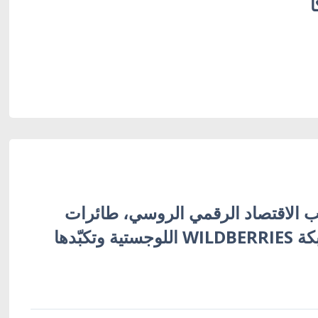
ا
 الاقتصاد الرقمي الروسي، طائرات
أوكرانية تُفجّر شبكة WILDBERRIES اللوجستية وتكبّدها