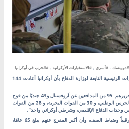
دونيتسك
,
#أسرى
,
#الاستخبارات الأوكرانية
,
#الحرب في أوكرانيا
كييف/ أوكرانيا بالعربية/ أعلنت مديرية الاستخبارات الرئيسية التابعة لوزارة الدفاع بأن أوكرانيا أعادت 144
وجاء في بيان المديرية: "من بين 144 أسيراً تم تحريرهم 95 من المدافعين عن آزوفستال و43 جنديًا من فوج
آزوف. وبالتفصيل تم إطلاق سراح 59 جنديًا من الحرس الوطني، و 30 من القوات البحرية، و 28 من القوات
وذكر البيان أن من بين هؤلاء 23 ضابطا و 69 رقيباً وضباط الصف، وأن أكبر المفرج عنهم يبلغ 65 عامًا،