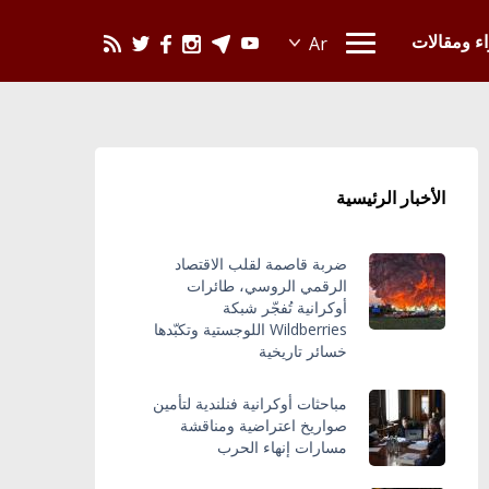
يحدث في العالم
اء ومقالات
الأخبار الرئيسية
ضربة قاصمة لقلب الاقتصاد
الرقمي الروسي، طائرات
أوكرانية تُفجّر شبكة
Wildberries اللوجستية وتكبّدها
خسائر تاريخية
مباحثات أوكرانية فنلندية لتأمين
صواريخ اعتراضية ومناقشة
مسارات إنهاء الحرب