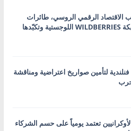
 الاقتصاد الرقمي الروسي، طائرات
أوكرانية تُفجّر شبكة WILDBERRIES اللوجستية وتكبّدها
 فنلندية لتأمين صواريخ اعتراضية ومناقشة
حرب
لأوكرانيين تعتمد يومياً على حسم الشركاء