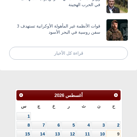
في الحرب الهجينة
قوات الأنظمة غير المأهولة الأوكرانية تستهدف 3
سفن روسية في البحر الأسود
قراءة كل الأخبار
أغسطس
2026
ح
ن
ث
ر
خ
ج
س
1
8
7
6
5
4
3
2
15
14
13
12
11
10
9