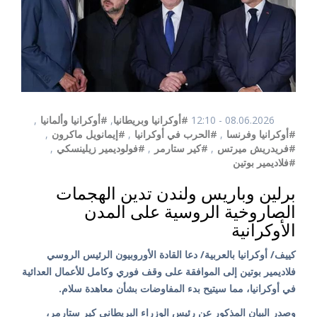
08.06.2026 - 12:10
#أوكرانيا وبريطانيا
,
#أوكرانيا وألمانيا
,
#أوكرانيا وفرنسا
,
#الحرب في أوكرانيا
,
#إيمانويل ماكرون
,
#فريدريش ميرتس
,
#كير ستارمر
,
#فولوديمير زيلينسكي
,
#فلاديمير بوتين
برلين وباريس ولندن تدين الهجمات
الصاروخية الروسية على المدن
الأوكرانية
كييف/ أوكرانيا بالعربية/ دعا القادة الأوروبيون الرئيس الروسي
فلاديمير بوتين إلى الموافقة على وقف فوري وكامل للأعمال العدائية
في أوكرانيا، مما سيتيح بدء المفاوضات بشأن معاهدة سلام.
وصدر البيان المذكور عن رئيس الوزراء البريطاني كير ستارمر،