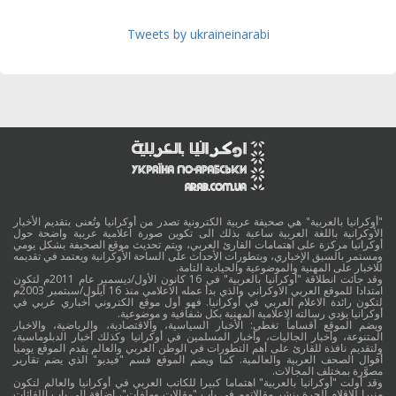
Tweets by ukraineinarabi
"أوكرانيا بالعربية" هي صحيفة عربية الكترونية تصدر من أوكرانيا وتُعنى بتقديم الأخبار
الأوكرانية باللغة العربية ساعية بذلك الى تكوين صورة اعلامية عربية واضحة حول
أوكرانيا مركزة على اهتمامات القارئ العربي، ويتم تحديث موقع الصحيفة بشكل يومي
ومستمر بالسبق الإخباري، وبتطورات الأحداث على الساحة الأوكرانية ويعتمد في تقديمه
للاخبار على المهنية والموضوعية والحيادية التامة.
وقد جائت انطلاقة "أوكرانيا بالعربية" في 16 كانون الأول/ديسمبر عام 2011م لتكون
امتدادا للموقع العربي الاوكراني والذي بدأ عمله الاعلامي منذ 16 أيلول/سبتمبر 2003م
لتكون رائدة الاعلام العربي في أوكرانيا. فهو أول موقع الكتروني أخباري عربي في
أوكرانيا يؤدي رسالته الاعلامية المهنية بكل شفافية و موضوعية.
ويضم الموقع أقساماً تغطي: الأخبار السياسية، والاقتصادية، والرياضية، والاخبار
المتنوعة، وأخبار الجاليات، وأخبار المسلمين في أوكرانيا وكذلك أخبار الدبلوماسية،
ولتقديم نافذة للقارئ على أهم التطورات في الوطن العربي والعالم يقدم الموقع يوميا
أقوال الصحف العربية والعالمية. كما ويضم الموقع قسم "فيديو" الذي يضم تقارير
مصوَّرة بمختلف المجالات.
وقد أولت "أوكرانيا بالعربية" اهتماما كبيرا للكاتب العربي في أوكرانيا والعالم لتكون
منبرا للاقلام الحرة بنشر مقالاتهم في باب "مقالات وملفات"، اضافة الى باب اللقائات