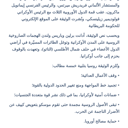
والمستشار الألماني فريدريش ميرتس، والرئيس الفرنسي إيمانويل
ماكرون، عقب قمة الدول الأوروبية الثلاث مع الرئيس الأوكراني
فولوديمير زيلينسكي، ونُشرت الوثيقة على الموقع الإلكتروني
للحكومة البريطانية
وبحسب نص الوثيقة، أدانت برلين وباريس ولندن الهجمات الصاروخية
الروسية على المدن الأوكرانية وتوغل الطائرات المسيّرة في أراضي
الدول الأعضاء في حلف شمال الأطلسي (الناتو)، وتعهدت بالوقوف
بحزم إلى جانب أوكرانيا.
وتُلزم الوثيقة روسيا بتلبية خمسة مطالب:
• وقف الأعمال العدائية؛
• تجميد خط المواجهة ومنع تغيير الحدود الدولية بالقوة؛
• ضمانات أمنية لأوكرانيا، بما في ذلك نشر قوة متعددة الجنسيات؛
• تبقى الأصول الروسية مجمدة حتى تقوم موسكو بتعويض كييف عن
الأضرار الناجمة عن الحرب.
• حماية مصالح أوروبا.