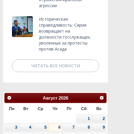
агрессии
Историческая
справедливость: Сирия
возвращает на
должности госслужащих,
уволенных за протесты
против Асада
ЧИТАТЬ ВСЕ НОВОСТИ
Август
2026
Пн
Вт
Ср
Чт
Пт
Сб
Вс
1
2
3
4
5
6
7
8
9