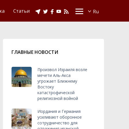
Видео
Ислам в Украине
ка
Статьи
ГЛАВНЫЕ НОВОСТИ
Произвол Израиля возле
мечети Аль-Акса
угрожает Ближнему
Востоку
катастрофической
религиозной войной
Иордания и Германия
усиливают оборонное
сотрудничество для
отражения иранской