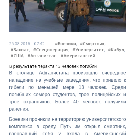
25.08.2016 - 07:42
#Боевики
,
#Смертник
,
#Захват
,
#Спецоперация
,
#Университет
,
#Кабул
,
#США
,
#Афганистан
,
#Американский
В результате теракта 13 человек погибли
В столице Афганистана произошло очередное
нападение на учебные заведения, что привело к
гибели по меньшей мере 13 человек. Среди
погибших семеро студентов, трое полицейских и
трое охранников. Более 40 человек получили
ранения.
Боевики проникли на территорию университетского
комплекса в среду. Путь им открыл смертник,
взорвавший себя у входа в Американский